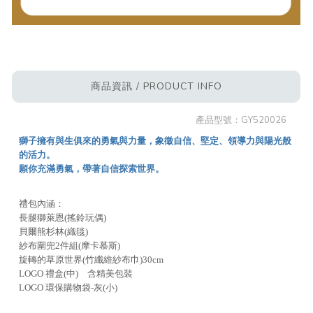
商品資訊 / PRODUCT INFO
產品型號：
GY520026
獅子擁有與生俱來的勇氣與力量，象徵自信、堅定、領導力與陽光般
的活力。
願你充滿勇氣，帶著自信探索世界。
禮包內涵：
長腿獅萊恩(搖鈴玩偶)
貝爾熊杉林(織毯)
紗布圍兜2件組(摩卡慕斯)
旋轉的草原世界(竹纖維紗布巾)30cm
LOGO 禮盒(中) 含精美包裝
LOGO 環保購物袋-灰(小)