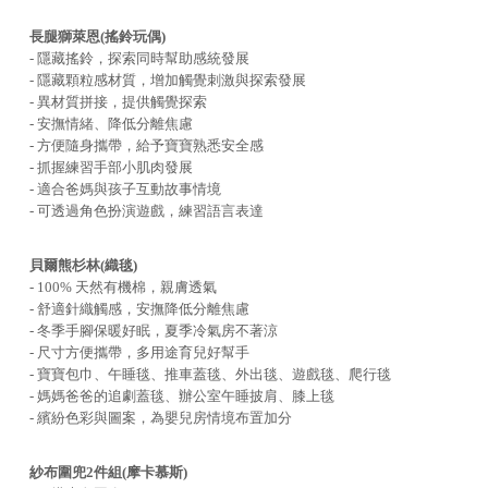
長腿獅萊恩(搖鈴玩偶)
- 隱藏搖鈴，探索同時幫助感統發展
- 隱藏顆粒感材質，增加觸覺刺激與探索發展
- 異材質拼接，提供觸覺探索
- 安撫情緒、降低分離焦慮
- 方便隨身攜帶，給予寶寶熟悉安全感
- 抓握練習手部小肌肉發展
- 適合爸媽與孩子互動故事情境
- 可透過角色扮演遊戲，練習語言表達
貝爾熊杉林(織毯)
- 100% 天然有機棉，親膚透氣
- 舒適針織觸感，安撫降低分離焦慮
- 冬季手腳保暖好眠，夏季冷氣房不著涼
- 尺寸方便攜帶，多用途育兒好幫手
- 寶寶包巾、午睡毯、推車蓋毯、外出毯、遊戲毯、爬行毯
- 媽媽爸爸的追劇蓋毯、辦公室午睡披肩、膝上毯
- 繽紛色彩與圖案，為嬰兒房情境布置加分
紗布圍兜2件組(摩卡慕斯)