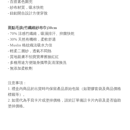
- 百搭素色圍兜
- 紗布材質，吸水快乾
- 鈕釦開合設計方便穿脫
斑點毛孩(竹纖維紗布巾)30cm
- 70% 涼感竹纖維，吸濕排汗、抑菌快乾
- 30% 天然有機棉，柔軟舒適
- Muslin 格紋織法吸水力佳
- 輕柔二層紗，透氣不悶熱
- 質地親膚不怕寶寶摩擦臉紅紅
- 多種用途方便隨身攜帶及清潔換洗
- 無添加柔軟劑
注意事項：
1. 禮盒內商品於出貨時均保留產品原始包裝（如塑膠套袋及商品價格
標籤等）。
2. 如需代為手寫卡片或塗掉價格，請於訂單備註卡片內容及是否協助
塗掉價格。