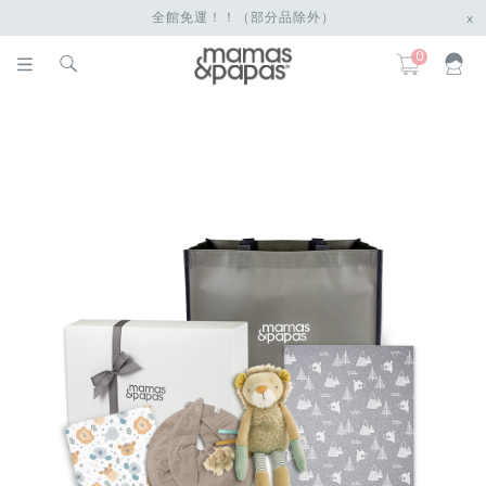
全館免運！！（部分品除外）
x
0