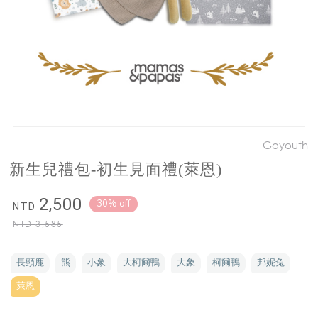
Goyouth
新生兒禮包-初生見面禮(萊恩)
2,500
30% off
NTD
NTD
3,585
長頸鹿
熊
小象
大柯爾鴨
大象
柯爾鴨
邦妮兔
萊恩