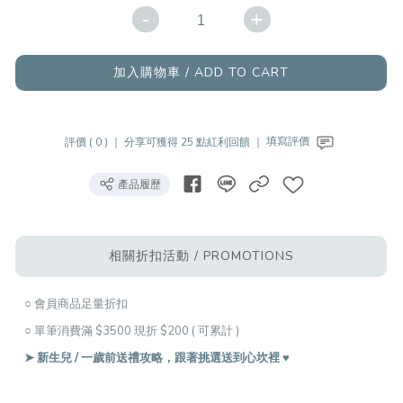
-
+
加入購物車 / ADD TO CART
評價 ( 0 ) ｜
分享可獲得 25 點紅利回饋 ｜
填寫評價
產品履歷
相關折扣活動 / PROMOTIONS
○ 會員商品足量折扣
○ 單筆消費滿 $3500 現折 $200 ( 可累計 )
➤ 新生兒 / 一歲前送禮攻略，跟著挑選送到心坎裡 ♥︎