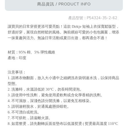
商品資訊 / PRODUCT INFO
產品型號：
P54324-35-2-62
讓寶貝的日常穿搭更添可愛亮點！這款 Dirkje 短袖上衣採寬鬆版型，
舒適好穿，展現自然輕鬆的風格。胸前繽紛可愛的小包包圖案，增添
一抹童趣與活力。無論日常活動或夏日出遊，都再適合不過！
材質：95% 棉、5% 彈性纖維
產地：印度
注意事項：
1. 請將衣物翻面，放入大小適中之細網洗衣袋弱速水洗，以保持商品
型態。
2. 洗滌時，水溫請低於 30°C，勿長時間浸泡。
3. 請使用中性洗劑，避免使用柔軟劑或含化學香精的洗劑。
4. 不可濕放，深淺色請分開洗滌，以避免互相移染。
5. 請弱速輕脫水，於通風處懸掛晾乾。
6. 不可漂白或乾洗。
7. 不可烘乾，請遠離火源。
8. 如需整燙，請先翻轉反面並墊布以低溫熨燙 ( 熨燙最高溫度 110°C