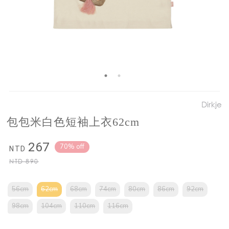
Dirkje
包包米白色短袖上衣62cm
267
70% off
NTD
NTD
890
56cm
62cm
68cm
74cm
80cm
86cm
92cm
98cm
104cm
110cm
116cm