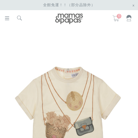
全館免運！！（部分品除外）
x
0