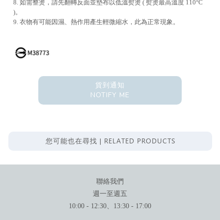
8. 如需整燙，請先翻轉反面並墊布以低溫熨燙 ( 熨燙最高溫度 110°C
)。
9. 衣物有可能因濕、熱作用產生輕微縮水，此為正常現象。
貨到通知
NOTIFY ME
RELATED PRODUCTS
您可能也在尋找 |
聯絡我們
週一至週五
10:00 - 12:30、13:30 - 17:00