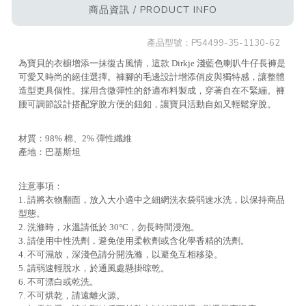
商品資訊 / PRODUCT INFO
產品型號：
P54499-35-1130-62
為寶貝的衣櫥增添一抹復古風情，這款 Dirkje 淺藍色喇叭牛仔長褲是
可愛又時尚的絕佳選擇。褲腳的毛邊設計增添俏皮與獨特感，讓整體
造型更具個性。採用含微彈性的舒適布料製成，穿著自在不緊繃。褲
腰可調節設計搭配穿脫方便的鈕釦，讓寶貝活動自如又輕鬆穿脫。
材質：98% 棉、2% 彈性纖維
產地：巴基斯坦
注意事項：
1. 請將衣物翻面，放入大小適中之細網洗衣袋弱速水洗，以保持商品
型態。
2. 洗滌時，水溫請低於 30°C，勿長時間浸泡。
3. 請使用中性洗劑，避免使用柔軟劑或含化學香精的洗劑。
4. 不可濕放，深淺色請分開洗滌，以避免互相移染。
5. 請弱速輕脫水，於通風處懸掛晾乾。
6. 不可漂白或乾洗。
7. 不可烘乾，請遠離火源。