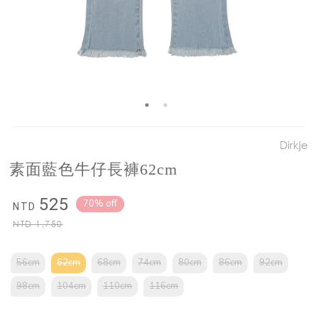
Dirkje
素面藍色牛仔長褲62cm
525
70% off
NTD
NTD
1,750
56cm
62cm
68cm
74cm
80cm
86cm
92cm
98cm
104cm
110cm
116cm