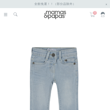
全館免運！！（部分品除外）
x
0