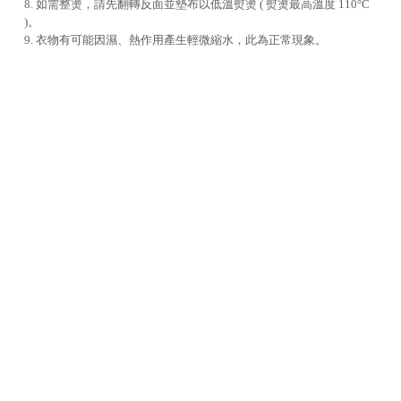
8. 如需整燙，請先翻轉反面並墊布以低溫熨燙 ( 熨燙最高溫度 110°C
)。
9. 衣物有可能因濕、熱作用產生輕微縮水，此為正常現象。
貨到通知
NOTIFY ME
RELATED PRODUCTS
您可能也在尋找 |
聯絡我們
週一至週五
10:00 - 12:30、13:30 - 17:00