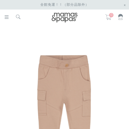
全館免運！！（部分品除外）
x
0