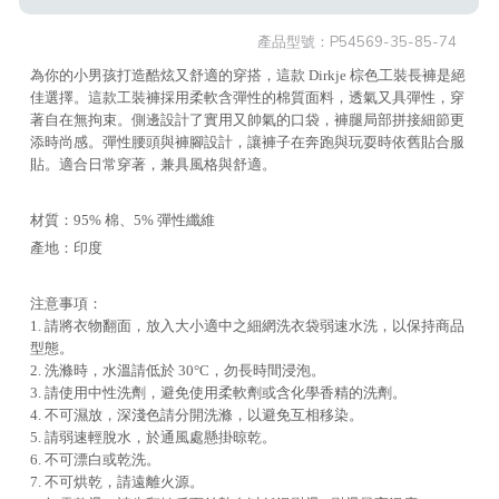
產品型號：
P54569-35-85-74
為你的小男孩打造酷炫又舒適的穿搭，這款 Dirkje 棕色工裝長褲是絕
佳選擇。這款工裝褲採用柔軟含彈性的棉質面料，透氣又具彈性，穿
著自在無拘束。側邊設計了實用又帥氣的口袋，褲腿局部拼接細節更
添時尚感。彈性腰頭與褲腳設計，讓褲子在奔跑與玩耍時依舊貼合服
貼。適合日常穿著，兼具風格與舒適。
材質：95% 棉、5% 彈性纖維
產地：印度
注意事項：
1. 請將衣物翻面，放入大小適中之細網洗衣袋弱速水洗，以保持商品
型態。
2. 洗滌時，水溫請低於 30°C，勿長時間浸泡。
3. 請使用中性洗劑，避免使用柔軟劑或含化學香精的洗劑。
4. 不可濕放，深淺色請分開洗滌，以避免互相移染。
5. 請弱速輕脫水，於通風處懸掛晾乾。
6. 不可漂白或乾洗。
7. 不可烘乾，請遠離火源。