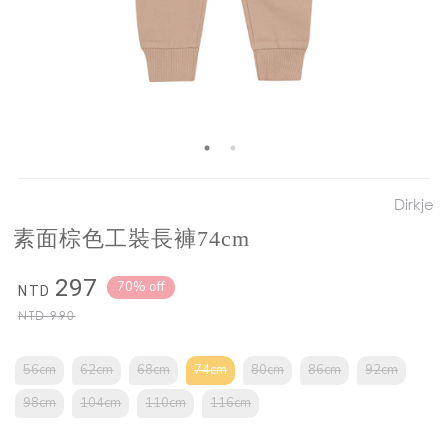
Dirkje
素面棕色工裝長褲74cm
297
70% off
NTD
NTD
990
56cm
62cm
68cm
74cm
80cm
86cm
92cm
98cm
104cm
110cm
116cm