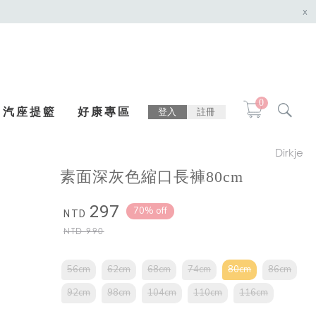
x
0
汽座提籃
好康專區
登入
註冊
Dirkje
素面深灰色縮口長褲80cm
297
70% off
NTD
NTD
990
56cm
62cm
68cm
74cm
80cm
86cm
92cm
98cm
104cm
110cm
116cm