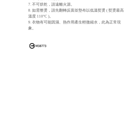
7. 不可烘乾，請遠離火源。
8. 如需整燙，請先翻轉反面並墊布以低溫熨燙 ( 熨燙最高
溫度 110°C )。
9. 衣物有可能因濕、熱作用產生輕微縮水，此為正常現
象。