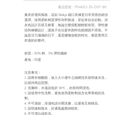
產品型號：
P54603-35-D97-80
兼具舒適與風格，這款 Dirkje 縮口長褲是日常穿搭的絕佳
選擇。採用柔軟棉質彈性布料製成，穿起來自在好動。深
灰色設計百搭又耐看，無論怎麼搭配都輕鬆有型。彈性腰
頭與褲腳設計，讓孩子在玩耍奔跑時也能穩固不滑落。不
論是活力滿滿的日子，還是慵懶放鬆的時光，都是實用又
舒適的好夥伴。
材質：95% 棉、5% 彈性纖維
產地：印度
注意事項：
1. 請將衣物翻面，放入大小適中之細網洗衣袋弱速水洗，
以保持商品型態。
2. 洗滌時，水溫請低於 30°C，勿長時間浸泡。
3. 請使用中性洗劑，避免使用柔軟劑或含化學香精的洗
劑。
4. 不可濕放，深淺色請分開洗滌，以避免互相移染。
5. 請弱速輕脫水，於通風處懸掛晾乾。
6. 不可漂白或乾洗。