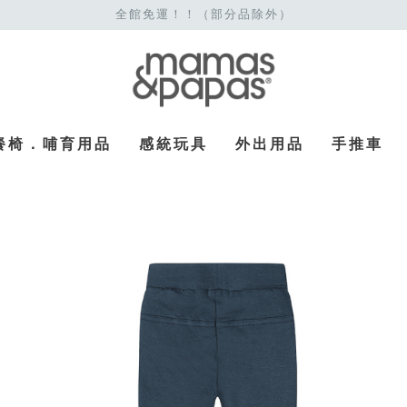
全館免運！！（部分品除外）
餐椅．哺育用品
感統玩具
外出用品
手推車