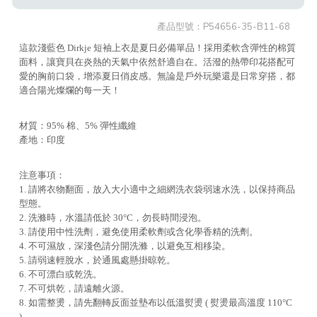
產品型號：
P54656-35-B11-68
這款淺藍色 Dirkje 短袖上衣是夏日必備單品！採用柔軟含彈性的棉質
面料，讓寶貝在炎熱的天氣中依然舒適自在。活潑的熱帶印花搭配可
愛的胸前口袋，增添夏日俏皮感。無論是戶外玩樂還是日常穿搭，都
適合陽光燦爛的每一天！
材質：95% 棉、5% 彈性纖維
產地：印度
注意事項：
1. 請將衣物翻面，放入大小適中之細網洗衣袋弱速水洗，以保持商品
型態。
2. 洗滌時，水溫請低於 30°C，勿長時間浸泡。
3. 請使用中性洗劑，避免使用柔軟劑或含化學香精的洗劑。
4. 不可濕放，深淺色請分開洗滌，以避免互相移染。
5. 請弱速輕脫水，於通風處懸掛晾乾。
6. 不可漂白或乾洗。
7. 不可烘乾，請遠離火源。
8. 如需整燙，請先翻轉反面並墊布以低溫熨燙 ( 熨燙最高溫度 110°C
)。