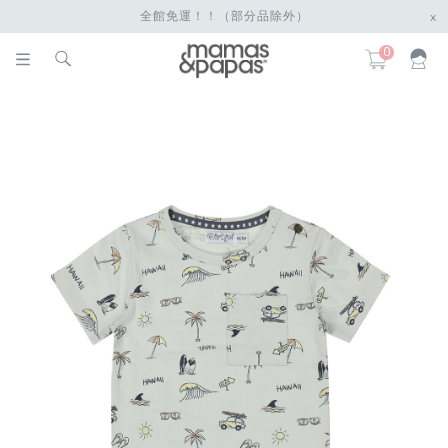
全館免運！！（部分品除外）
x
0