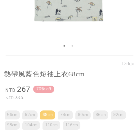
Dirkje
熱帶風藍色短袖上衣68cm
267
70% off
NTD
NTD
890
56cm
62cm
68cm
74cm
80cm
86cm
92cm
98cm
104cm
110cm
116cm