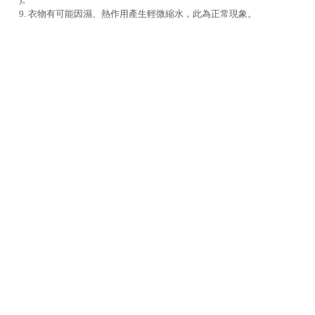
9. 衣物有可能因濕、熱作用產生輕微縮水，此為正常現象。
貨到通知
NOTIFY ME
RELATED PRODUCTS
您可能也在尋找 |
聯絡我們
週一至週五
10:00 - 12:30、13:30 - 17:00
本公司販售產品皆由 科育有限公司（統一編號：80130309）輸入代理