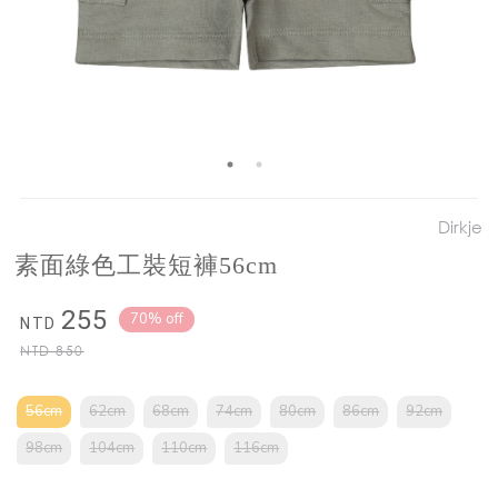
Dirkje
素面綠色工裝短褲56cm
255
70% off
NTD
NTD
850
56cm
62cm
68cm
74cm
80cm
86cm
92cm
98cm
104cm
110cm
116cm