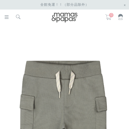
全館免運！！（部分品除外）
x
0