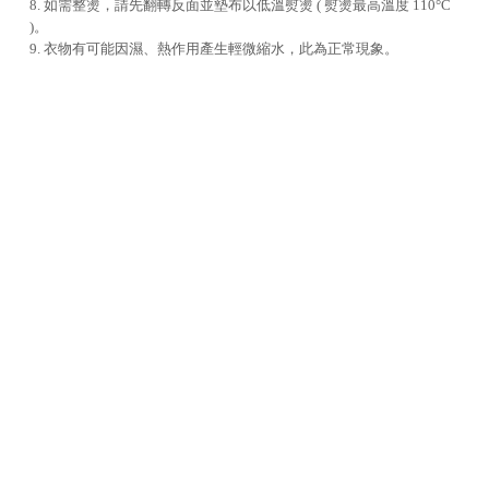
8. 如需整燙，請先翻轉反面並墊布以低溫熨燙 ( 熨燙最高溫度 110°C
)。
9. 衣物有可能因濕、熱作用產生輕微縮水，此為正常現象。
貨到通知
NOTIFY ME
RELATED PRODUCTS
您可能也在尋找 |
聯絡我們
週一至週五
10:00 - 12:30、13:30 - 17:00