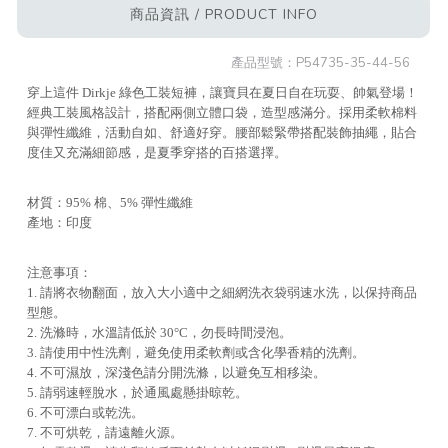
商品資訊 / PRODUCT INFO
產品型號：
P54735-35-44-56
穿上這件 Dirkje 綠色工裝短褲，讓寶貝在夏日自在玩耍、帥氣登場！
經典工裝風格設計，搭配兩側立體口袋，造型感滿分。採用柔軟棉料
與彈性纖維，活動自如、舒適好穿。腰部鬆緊帶搭配裝飾抽繩，貼合
度佳又充滿細節感，是夏季穿搭的百搭選擇。
材質：95% 棉、5% 彈性纖維
產地：印度
注意事項：
1. 請將衣物翻面，放入大小適中之細網洗衣袋弱速水洗，以保持商品
型態。
2. 洗滌時，水溫請低於 30°C，勿長時間浸泡。
3. 請使用中性洗劑，避免使用柔軟劑或含化學香精的洗劑。
4. 不可濕放，深淺色請分開洗滌，以避免互相移染。
5. 請弱速輕脫水，於通風處懸掛晾乾。
6. 不可漂白或乾洗。
7. 不可烘乾，請遠離火源。