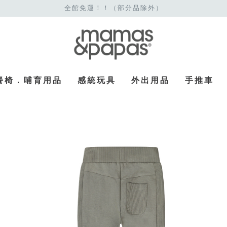
全館免運！！（部分品除外）
餐椅．哺育用品
感統玩具
外出用品
手推車