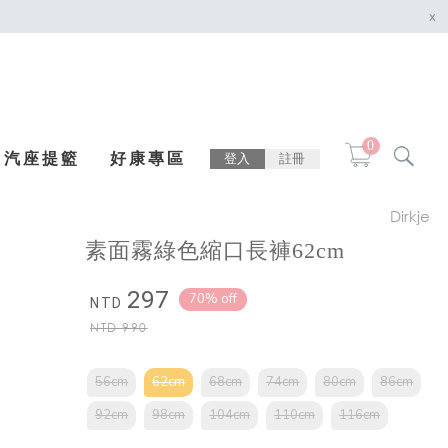
x
0
汽座提籃
好康專區
登入
註冊
Dirkje
素面霧綠色縮口長褲62cm
297
70% off
NTD
NTD
990
56cm
62cm
68cm
74cm
80cm
86cm
92cm
98cm
104cm
110cm
116cm