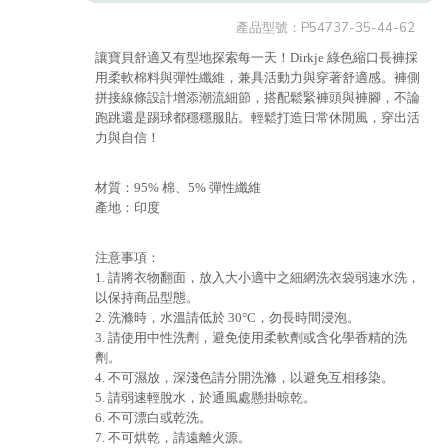
產品型號：
P54737-35-44-62
讓寶貝舒適又有型地探索每一天！Dirkje 綠色縮口長褲採
用柔軟棉料與彈性纖維，兼具活動力與穿著舒適感。褲側
拼接線條設計增添潮流細節，搭配鬆緊褲頭與褲腳，不論
跑跳還是踢球都穩穩服貼。輕鬆打造日常休閒風，穿出活
力與自信！
材質：95% 棉、5% 彈性纖維
產地：印度
注意事項：
1. 請將衣物翻面，放入大小適中之細網洗衣袋弱速水洗，
以保持商品型態。
2. 洗滌時，水溫請低於 30°C，勿長時間浸泡。
3. 請使用中性洗劑，避免使用柔軟劑或含化學香精的洗
劑。
4. 不可濕放，深淺色請分開洗滌，以避免互相移染。
5. 請弱速輕脫水，於通風處懸掛晾乾。
6. 不可漂白或乾洗。
7. 不可烘乾，請遠離火源。