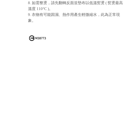
8. 如需整燙，請先翻轉反面並墊布以低溫熨燙 ( 熨燙最高
溫度 110°C )。
9. 衣物有可能因濕、熱作用產生輕微縮水，此為正常現
象。