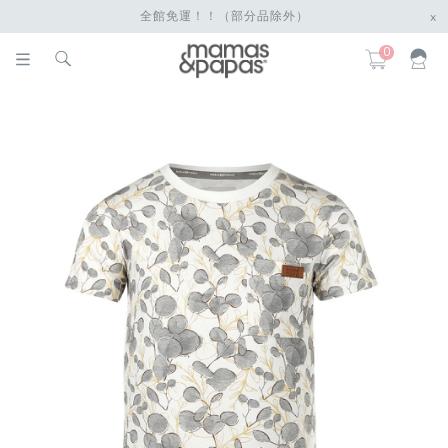
全館免運！！（部分品除外）
x
0