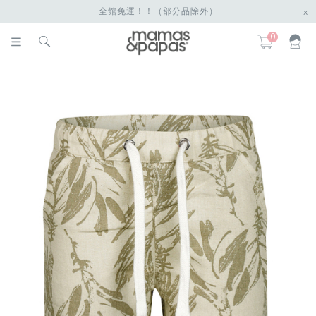
全館免運！！（部分品除外）
x
0