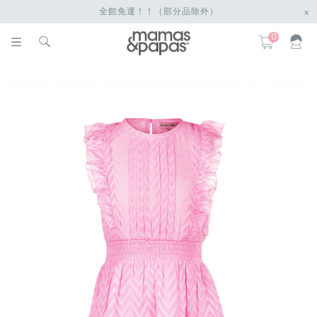
全館免運！！（部分品除外）
x
0