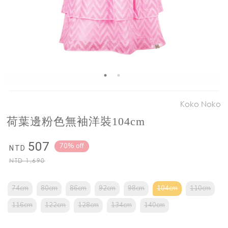
Koko Noko
荷葉邊粉色無袖洋裝104cm
507
70% off
NTD
NTD
1,690
74cm
80cm
86cm
92cm
98cm
104cm
110cm
116cm
122cm
128cm
134cm
140cm