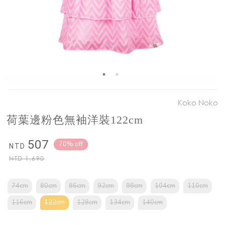
Koko Noko
荷葉邊粉色無袖洋裝122cm
507
70% off
NTD
NTD
1,690
74cm
80cm
86cm
92cm
98cm
104cm
110cm
116cm
122cm
128cm
134cm
140cm