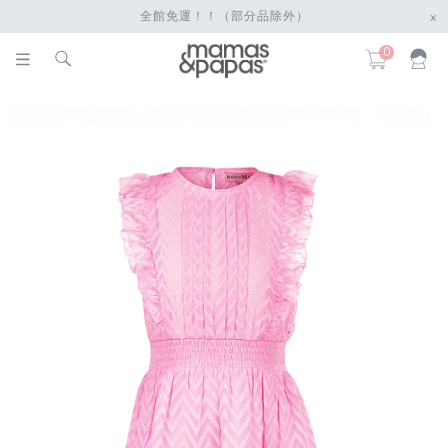
全館免運！！（部分品除外）
x
0