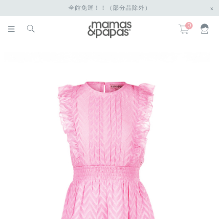
全館免運！！（部分品除外）
x
0