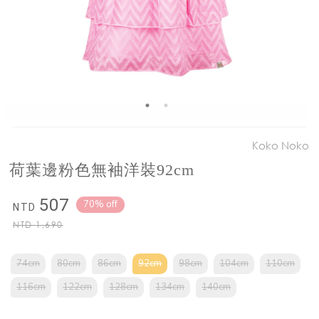
Koko Noko
荷葉邊粉色無袖洋裝92cm
507
70% off
NTD
NTD
1,690
74cm
80cm
86cm
92cm
98cm
104cm
110cm
116cm
122cm
128cm
134cm
140cm