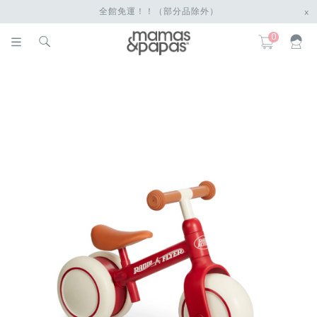
全館免運！！（部分品除外）
x
0