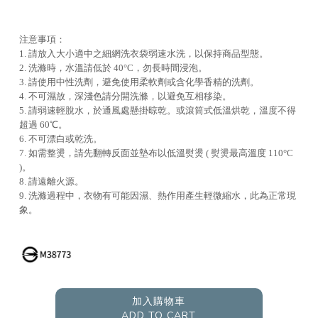
注意事項：
1. 請放入大小適中之細網洗衣袋弱速水洗，以保持商品型態。
2. 洗滌時，水溫請低於 40°C，勿長時間浸泡。
3. 請使用中性洗劑，避免使用柔軟劑或含化學香精的洗劑。
4. 不可濕放，深淺色請分開洗滌，以避免互相移染。
5. 請弱速輕脫水，於通風處懸掛晾乾。或滾筒式低溫烘乾，溫度不得
超過 60℃。
6. 不可漂白或乾洗。
7. 如需整燙，請先翻轉反面並墊布以低溫熨燙 ( 熨燙最高溫度 110°C
)。
8. 請遠離火源。
9. 洗滌過程中，衣物有可能因濕、熱作用產生輕微縮水，此為正常現
象。
加入購物車
ADD TO CART