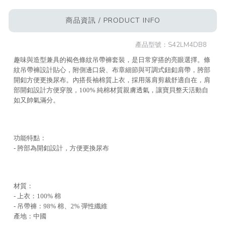
商品資訊 / PRODUCT INFO
產品型號：
S42LM4DB8
趣味與造型兼具的褐色條紋吊帶褲套裝，是日常穿搭的亮眼選擇。條
紋吊帶褲設計貼心，附側邊口袋、布章細節與可調式鈕釦肩帶，胯部
開釦方便更換尿布。內搭長袖棉質上衣，採用落肩剪裁舒適自在，肩
部開釦設計方便穿脫，100% 純棉材質親膚透氣，讓寶貝整天活動自
如又帥氣滿分。
功能特點：
- 胯部為開釦設計，方便更換尿布
材質：
- 上衣：100% 棉
- 吊帶褲：98% 棉、2% 彈性纖維
產地：中國