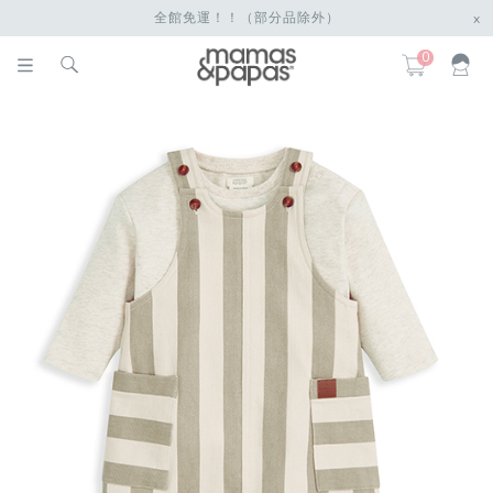
全館免運！！（部分品除外）
x
0