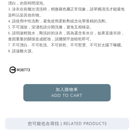
漂白，勿長時間浸泡。
3. 泳衣在前幾次清洗時，稍微褪色屬正常現象，請單獨清洗才能避免
染料沾染其他衣物。
4. 請使用中性洗劑，避免使用柔軟劑或含化學香精的洗劑。
5. 不可濕放，深淺色請分開洗滌，避免互相移染。
6. 請弱速輕脫水，剛洗好的泳衣，因為還含有水分，如果直接吊掛，
會因重量的關係造成鬆弛，請攤開平放晾乾即可。
7. 不可漂白、不可乾洗、不可烘乾、不可熨燙、不可於太陽下曝曬。
8. 請遠離火源。
加入購物車
ADD TO CART
RELATED PRODUCTS
您可能也在尋找 |