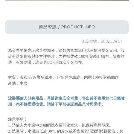
商品資訊 / PRODUCT INFO
產品型號：
S83ZL8RC4
為寶貝的陽光玩水造型加分，這款男童章魚印花泳帽可愛又實用。設
計有遮陽帽簷與後方護頸片，內裡採柔軟 100% 聚酯針織布，親膚舒
適，有效防曬，讓寶貝玩水時既安全又自在。
材質：表布 83% 聚酯纖維、17% 彈性纖維；內襯 100% 聚酯纖維
產地：中國
泳裝屬個人貼身用品，基於衛生安全考量，售出後不適用於七日鑑賞
期，恕不接受退換貨。請於下單前確認商品尺寸與需求。
注意事項：
1. 請放入大小適中之細網洗衣袋弱速水洗，以保持商品型態。
2. 洗滌時，水溫請低於 30°C 的冷水或不含氯的清潔劑輕揉搓洗，勿