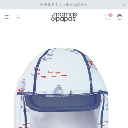
全館免運！！（部分品除外）
x
0