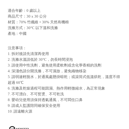
適合年齡：0 歲以上
商品尺寸：30 x 30 公分
材質：70% 竹纖維 + 30% 天然有機棉
洗滌方式：30°C 以下溫和洗滌
產地：中國
注意事項：
1. 拆封後請先清潔再使用
2. 洗滌水溫請低於 30°C，勿長時間浸泡
3. 請使用中性洗劑，避免使用柔軟劑或含化學香精的洗劑
4. 深淺色請分開洗滌，不可濕放，避免織物移染
5. 請弱速輕脫水，於通風處懸掛晾乾；或滾筒式低溫烘乾，溫度不得
超過 60℃
6. 洗滌及乾燥過程可能因濕、熱作用輕微縮水，為正常現象
7. 不可漂白、不可熨燙、不可乾洗
8. 嬰幼兒使用須保持透氣通風，不可悶住口鼻
9. 請成人監護陪同確保安全使用
10. 請遠離火源