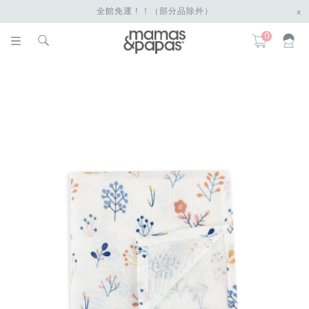
全館免運！！（部分品除外）
x
0