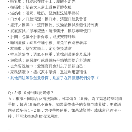
• 哺乳巾：打結綁在脖子上，親餵不走光
• 拍嗝巾：墊在大人肩上避免弄髒衣服
• 溢奶巾：溢奶、吐奶、緊急狀況隨手擦拭
• 口水巾／口腔清潔：擦口水、清潔口腔及舌苔
• 擦汗／擦澡巾：流汗擦乾、洗澡後擦拭身體保持乾爽
• 屁屁擦拭／尿布襯墊：清潔髒汙、換尿布時使用
• 肚圍：包覆小肚肚保暖，迎接安穩好眠
• 睡眠蓋被：幼童午睡小被、避免半夜踢被著涼
• 枕頭巾：墊於枕頭上，定期替換清潔
• 推車遮陽巾：透氣不厚重，遮擋刺眼陽光及風沙
• 遊戲毯：練習爬行或遊戲時平鋪地面提升舒適度
• 去角質洗臉巾：愛護寶貝也別忘了照顧自己！
• 家務清潔巾：擦拭家中環境，重複利用更環保
• 其他用法等你創意發揮，別忘了在評價跟我們分享 :D
Q：5 條 10 條到底要幾條？
Ａ：根據不同場合及清洗頻率，可準備 5 - 10 條。為了緊急時刻能隨
手抓，超過 10 條也不嫌多。如果當作孩子的安撫巾或蓋被，更建議
同款式多備 1 – 2 條，方便替換使用。如果沾染髒汙或味道已經洗不
掉，即可汰換為家務清潔用途。
--