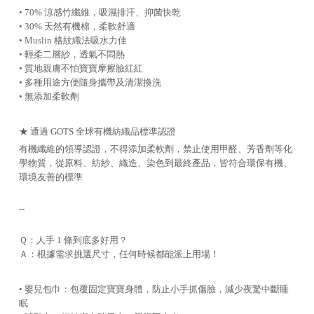
• 70% 涼感竹纖維，吸濕排汗、抑菌快乾
• 30% 天然有機棉，柔軟舒適
• Muslin 格紋織法吸水力佳
• 輕柔二層紗，透氣不悶熱
• 質地親膚不怕寶寶摩擦臉紅紅
• 多種用途方便隨身攜帶及清潔換洗
• 無添加柔軟劑
★ 通過 GOTS 全球有機紡織品標準認證
有機纖維的領導認證，不得添加柔軟劑，禁止使用甲醛、芳香劑等化
學物質，從原料、紡紗、織造、染色到最終產品，皆符合環保有機、
環境友善的標準
--
Ｑ：人手 1 條到底多好用？
Ａ：根據需求挑選尺寸，任何時候都能派上用場！
• 嬰兒包巾：包覆固定寶寶身體，防止小手抓傷臉，減少夜驚中斷睡
眠