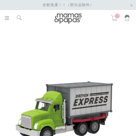
全館免運！！（部分品除外）
x
0