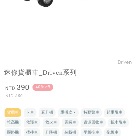
Driven
迷你貨櫃車_Driven系列
390
40% off
NTD
NTD
650
貨櫃車
卡車
直升機
重機皮卡
特勤警車
起重吊車
堆高機
救護車
救火車
雲梯車
資源回收車
載木吊車
壓路機
攪拌車
升降機
裝載機
平板拖車
拖板車