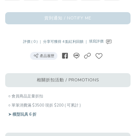
貨到通知 / NOTIFY ME
評價 ( 0 ) ｜
分享可獲得 4 點紅利回饋 ｜
填寫評價
產品履歷
相關折扣活動 / PROMOTIONS
○ 會員商品足量折扣
○ 單筆消費滿 $3500 現折 $200 ( 可累計 )
➤ 模型玩具 6 折