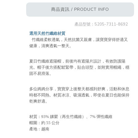
商品資訊 / PRODUCT INFO
產品型號：
5205-7311-8692
選用天然竹纖維材質
竹纖維柔軟透氣，天然抗菌又親膚，讓寶寶穿得舒適又
健康，清爽透氣一整天。
夏日竹纖維遮陽帽，前後均有遮陽片設計，有效防護陽
光。帽子後方搭配鬆緊帶，貼合頭型，並附實用帽繩，穩
固不易滑落。
多位媽媽分享，寶寶穿上後整天都感到舒爽，活動和休息
時都不悶熱。材質冰涼、吸濕透氣，即使在夏日也能保持
乾爽舒適。
材質：93% 嫘縈（再生竹纖維）、7% 彈性纖維
帽圍：約 55 公分
產地：越南