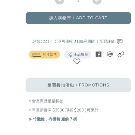
-
+
加入購物車 / ADD TO CART
評價 ( 22 ) ｜
分享可獲得 8 點紅利回饋 ｜
填寫評價
尺寸參考
產品履歷
相關折扣活動 / PROMOTIONS
○ 會員商品足量折扣
○ 單筆消費滿 $3500 現折 $200 ( 可累計 )
➤ 竹纖維．有機棉 服飾 7 折