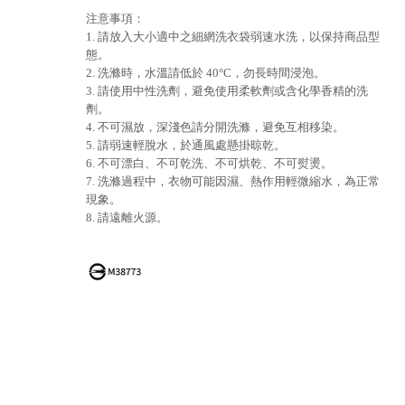
注意事項：
1. 請放入大小適中之細網洗衣袋弱速水洗，以保持商品型
態。
2. 洗滌時，水溫請低於 40°C，勿長時間浸泡。
3. 請使用中性洗劑，避免使用柔軟劑或含化學香精的洗
劑。
4. 不可濕放，深淺色請分開洗滌，避免互相移染。
5. 請弱速輕脫水，於通風處懸掛晾乾。
6. 不可漂白、不可乾洗、不可烘乾、不可熨燙。
7. 洗滌過程中，衣物可能因濕、熱作用輕微縮水，為正常
現象。
8. 請遠離火源。