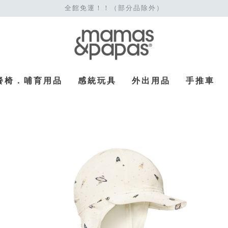
全館免運！！（部分品除外）
餐椅．哺育用品
感統玩具
外出用品
手推車