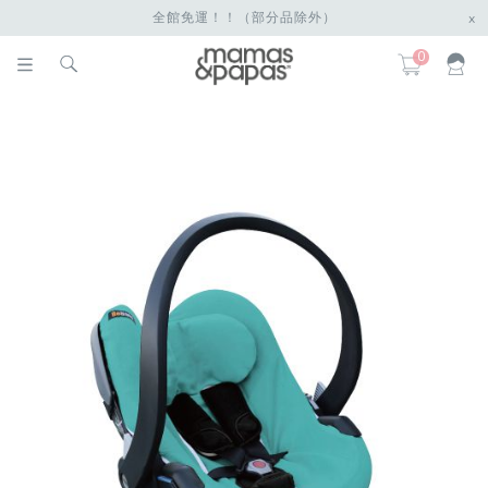
全館免運！！（部分品除外）
x
0