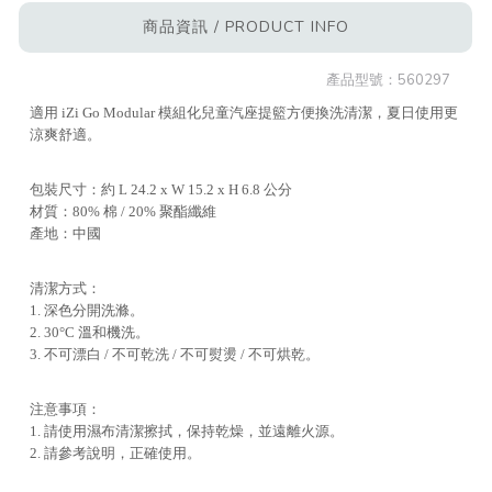
商品資訊 / PRODUCT INFO
產品型號：
560297
適用 iZi Go Modular 模組化兒童汽座提籃方便換洗清潔，夏日使用更
涼爽舒適。
包裝尺寸：約 L 24.2 x W 15.2 x H 6.8 公分
材質：80% 棉 / 20% 聚酯纖維
產地：中國
清潔方式：
1. 深色分開洗滌。
2. 30°C 溫和機洗。
3. 不可漂白 / 不可乾洗 / 不可熨燙 / 不可烘乾。
注意事項：
1. 請使用濕布清潔擦拭，保持乾燥，並遠離火源。
2. 請參考說明，正確使用。