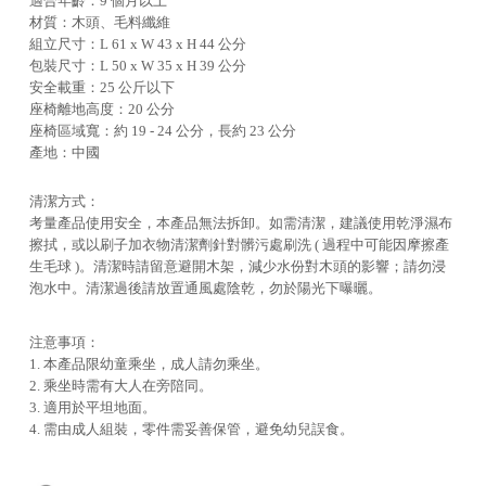
適合年齡：9 個月以上
材質：木頭、毛料纖維
組立尺寸：L 61 x W 43 x H 44 公分
包裝尺寸：L 50 x W 35 x H 39 公分
安全載重：25 公斤以下
座椅離地高度：20 公分
座椅區域寬：約 19 - 24 公分，長約 23 公分
產地：中國
清潔方式：
考量產品使用安全，本產品無法拆卸。如需清潔，
建議使用乾淨濕布
擦拭，或以刷子加衣物清潔劑針對髒污處刷洗 ( 過程中可能因摩擦產
生毛球 )。清潔時請留意避開木架，減少水份對木頭的影響；
請勿浸
泡水中。清潔過後請放置通風處陰乾，勿於陽光下曝曬。
注意事項：
1. 本產品限幼童乘坐，成人請勿乘坐。
2. 乘坐時需有大人在旁陪同。
3. 適用於平坦地面。
4. 需由成人組裝，零件需妥善保管，避免幼兒誤食。