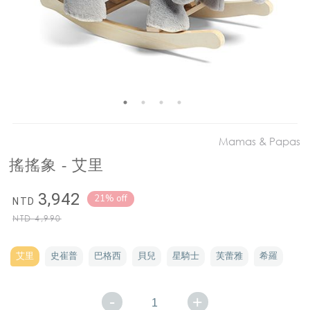
Mamas & Papas
搖搖象 - 艾里
3,942
21% off
NTD
NTD
4,990
艾里
史崔普
巴格西
貝兒
星騎士
芙蕾雅
希羅
-
+