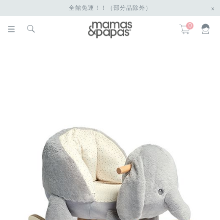
全館免運！！（部分品除外）
x
0