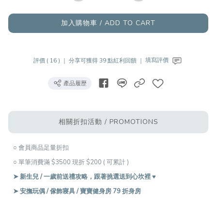
加入購物車 / ADD TO CART
評價 ( 16 ) ｜
分享可獲得 39 點紅利回饋 ｜
填寫評價
產品履歷
相關折扣活動 / PROMOTIONS
○ 會員商品足量折扣
○ 單筆消費滿 $3500 現折 $200 ( 可累計 )
➤ 新生兒 / 一歲前送禮攻略，跟著挑選送到心坎裡 ♥︎
➤ 安撫玩偶 / 傢飾寢具 / 寶寶健身房 79 折身房