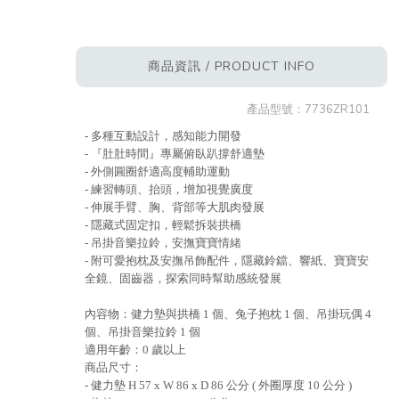
商品資訊 / PRODUCT INFO
產品型號：
7736ZR101
- 多種互動設計，感知能力開發
- 『肚肚時間』專屬俯臥趴撐舒適墊
- 外側圓圈舒適高度輔助運動
- 練習轉頭、抬頭，增加視覺廣度
- 伸展手臂、胸、背部等大肌肉發展
- 隱藏式固定扣，輕鬆拆裝拱橋
- 吊掛音樂拉鈴，安撫寶寶情緒
- 附可愛抱枕及安撫吊飾配件，隱藏鈴鐺、響紙、寶寶安
全鏡、固齒器，探索同時幫助感統發展
內容物：健力墊與拱橋 1 個、兔子抱枕 1 個、吊掛玩偶 4
個、吊掛音樂拉鈴 1 個
適用年齡：0 歲以上
商品尺寸：
- 健力墊 H 57 x W 86 x D 86 公分 ( 外圈厚度 10 公分 )