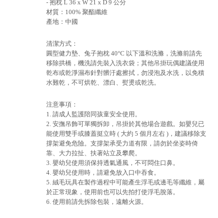
- 抱枕 L 36 x W 21 x D 9 公分
材質：100% 聚酯纖維
產地：中國
清潔方式：
圓型健力墊、兔子抱枕 40°C 以下溫和洗滌，洗滌前請先
移除拱橋，機洗請先裝入洗衣袋；其他吊掛玩偶建議使用
乾布或乾淨濕布針對髒汙處擦拭，勿浸泡及水洗，以免積
水難乾，不可烘乾、漂白、熨燙或乾洗。
注意事項：
1. 請成人監護陪同孩童安全使用。
2. 安撫吊飾可單獨拆卸，吊掛於其他場合遊戲。如嬰兒已
能使用雙手或膝蓋挺立時 ( 大約 5 個月左右 )，建議移除支
撐架避免危險。支撐架承受力道有限，請勿於坐姿時倚
靠、大力拉扯、扶著站立及攀爬。
3. 嬰幼兒使用須保持透氣通風，不可悶住口鼻。
4. 嬰幼兒使用時，請避免放入口中吞食。
5. 絨毛玩具在製作過程中可能產生浮毛或邊毛等纖維，屬
於正常現象，使用前也可以先拍打使浮毛脫落。
6. 使用前請先拆除包裝，遠離火源。