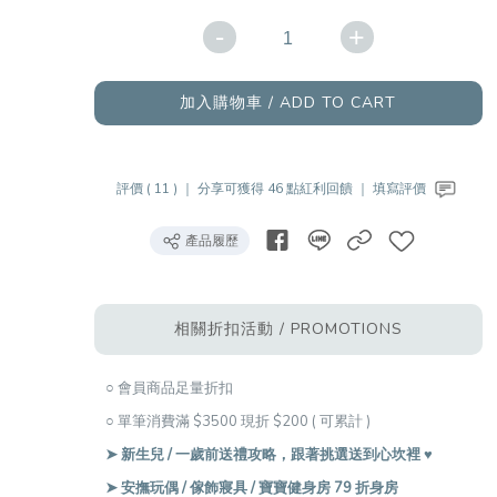
-
+
加入購物車 / ADD TO CART
評價 ( 11 ) ｜
分享可獲得 46 點紅利回饋 ｜
填寫評價
產品履歷
相關折扣活動 / PROMOTIONS
○ 會員商品足量折扣
○ 單筆消費滿 $3500 現折 $200 ( 可累計 )
➤ 新生兒 / 一歲前送禮攻略，跟著挑選送到心坎裡 ♥︎
➤ 安撫玩偶 / 傢飾寢具 / 寶寶健身房 79 折身房