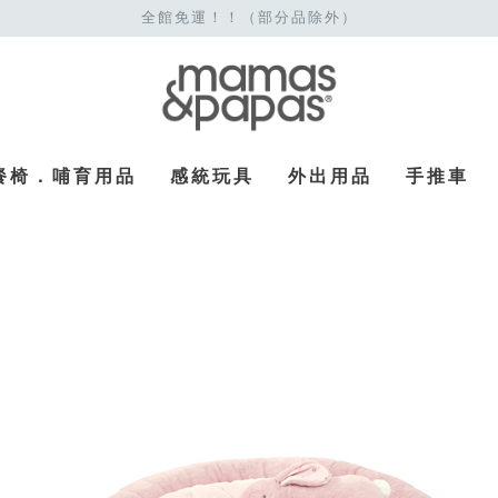
全館免運！！（部分品除外）
餐椅．哺育用品
感統玩具
外出用品
手推車