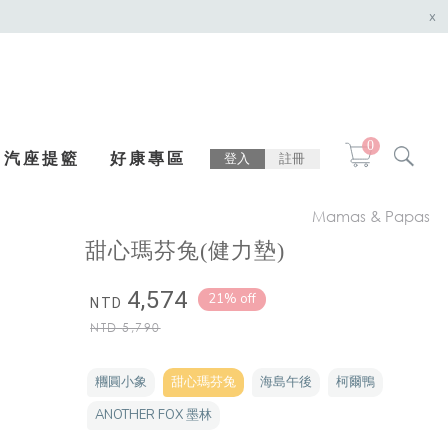
x
0
汽座提籃
好康專區
登入
註冊
Mamas & Papas
甜心瑪芬兔(健力墊)
4,574
21% off
NTD
NTD
5,790
糰圓小象
甜心瑪芬兔
海島午後
柯爾鴨
ANOTHER FOX 墨林