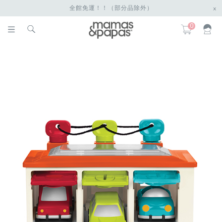
全館免運！！（部分品除外）
x
0