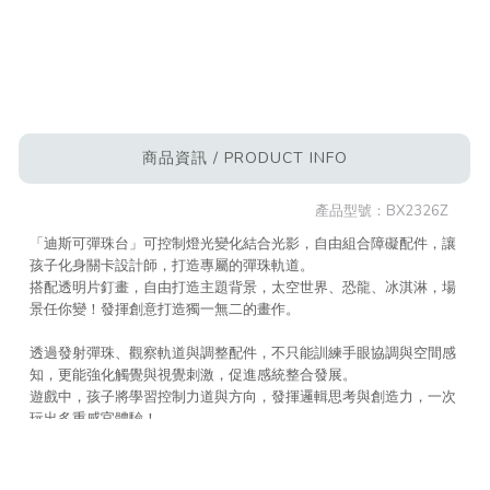
商品資訊 / PRODUCT INFO
產品型號：
BX2326Z
「迪斯可彈珠台」可控制燈光變化結合光影，自由組合障礙配件，讓
孩子化身關卡設計師，打造專屬的彈珠軌道。
搭配透明片釘畫，自由打造主題背景，太空世界、恐龍、冰淇淋，場
景任你變！發揮創意打造獨一無二的畫作。
透過發射彈珠、觀察軌道與調整配件，不只能訓練手眼協調與空間感
知，更能強化觸覺與視覺刺激，促進感統整合發展。
遊戲中，孩子將學習控制力道與方向，發揮邏輯思考與創造力，一次
玩出多重感官體驗！
放手組裝、盡情挑戰，讓歡笑充斥於彈指間！