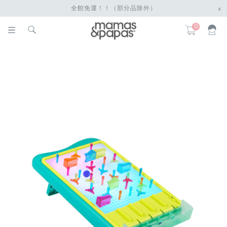
全館免運！！（部分品除外）
x
0