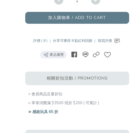
-
+
加入購物車 / ADD TO CART
評價 ( 8 ) ｜
分享可獲得 8 點紅利回饋 ｜
填寫評價
產品履歷
相關折扣活動 / PROMOTIONS
○ 會員商品足量折扣
○ 單筆消費滿 $3500 現折 $200 ( 可累計 )
➤ 感統玩具 65 折