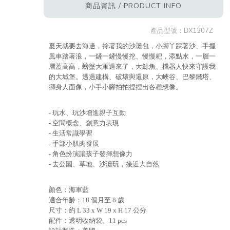
商品資訊 / PRODUCT INFO
產品型號：
BX1307Z
夏天就要去海邊，拎著我的沙灘包，小腳丫踩著沙、手握
風車踏著浪，一鏟一鏟慢慢挖、慢慢耙，添點水，一層一
層蓋高高，螃蟹大軍過來了，大鯨魚、機器人快來守護我
的大城堡。透過建構、破壞與還原，大峽谷、巴黎鐵塔、
獅身人面像，小手小腳拍拍捏捏出各種想像。
- 玩水、玩沙增進親子互動
- 空間概念、創意力表現
- 生活常識學習
- 手部小肌肉發展
- 角色扮演讓孩子發揮想像力
- 去公園、草地、沙灘玩，接近大自然
顏色：海軍藍
適合年齡：18 個月至 8 歲
尺寸：約 L 33 x W 19 x H 17 公分
配件：透明收納袋、11 pcs