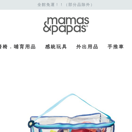
全館免運！！（部分品除外）
餐椅．哺育用品
感統玩具
外出用品
手推車