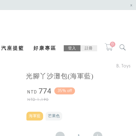
x
0
汽座提籃
好康專區
登入
註冊
B. Toys
光腳丫沙灘包(海軍藍)
774
35% off
NTD
NTD
1,190
海軍藍
芒果色