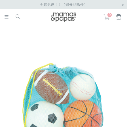
全館免運！！（部分品除外）
x
0