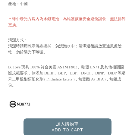
產地：中國
＊球中發光方塊內為水銀電池，為維護孩童安全避免誤食，無法拆卸
更換。
清潔方式：
清潔時請用乾淨濕布擦拭，勿浸泡水中；清潔過後請放置通風處陰
乾，勿於陽光下曝曬。
B. Toys 玩具 100% 符合美國 ASTM F963、歐盟 EN71 及其他相關國
際規範要求，無添加 DEHP、BBP、DBP、DNOP、DINP、DIDP 等鄰
苯二甲酸酯類塑化劑 ( Phthalate Esters )，無雙酚 A ( BPA )，無鉛成
份。
加入購物車
ADD TO CART