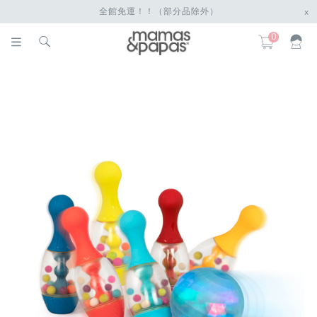
全館免運！！（部分品除外）
x
0