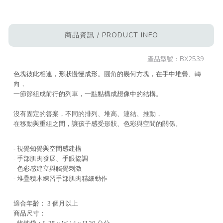
商品資訊 / PRODUCT INFO
產品型號：
BX2539
色塊彼此相連，形狀慢慢成形。圓角的幾何方塊，在手中堆疊、轉
向，
一節節組成前行的列車，一點點構成想像中的結構。
沒有固定的答案，不同的排列、堆高、連結、推動，
在移動與重組之間，讓孩子感受形狀、色彩與空間的關係。
- 視覺知覺與空間感建構
- 手部肌肉發展、手眼協調
- 色彩感建立與觸覺刺激
- 堆疊積木練習手部肌肉精細動作
適合年齡： 3 個月以上
商品尺寸：