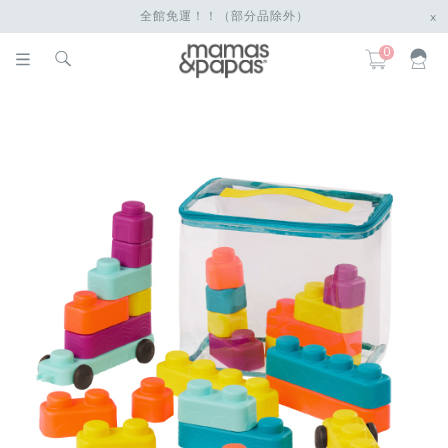
全館免運！！（部分品除外）
x
0