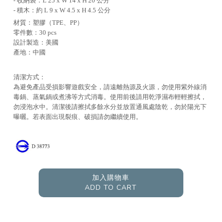
- 收納袋：L 25 x W 14 x H 20 公分
- 積木：約 L 9 x W 4.5 x H 4.5 公分
材質：塑膠（TPE、PP）
零件數：30 pcs
設計製造：美國
產地：中國
清潔方式：
為避免產品受損影響遊戲安全，請遠離熱源及火源，勿使用紫外線消
毒鍋、蒸氣鍋或煮沸等方式消毒。使用前後請用乾淨濕布輕輕擦拭，
勿浸泡水中。清潔後請擦拭多餘水分並放置通風處陰乾，勿於陽光下
曝曬。若表面出現裂痕、破損請勿繼續使用。
加入購物車
ADD TO CART