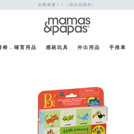
全館免運！！（部分品除外）
餐椅．哺育用品
感統玩具
外出用品
手推車