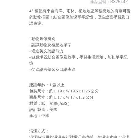
產品型號：
BX2544Z
45 種配有來自海洋、雨林、極地地區等棲息地的有趣可愛
的動物插圖！結合圖像加深單字記憶，促進語言學習及口
語表達。
- 動物圖像辨別
- 認識動物及棲息地單字
- 增進英文聽讀能力
- 遊戲場景結合圖像及故事，學習生活經驗，加強單字記
憶
- 促進語言學習及口語表達
建議年齡：1 歲以上
包裝尺寸：約 L 19 x W 19.5 x H 25 公分
商品尺寸：約 L 17 x W 17 x H 2 公分
材質：紙、塑膠( ABS )
設計製造：美國
產地：中國
清潔方式：
清潔時請用乾淨濕布針對髒汙處擦拭，勿浸泡水中；清潔