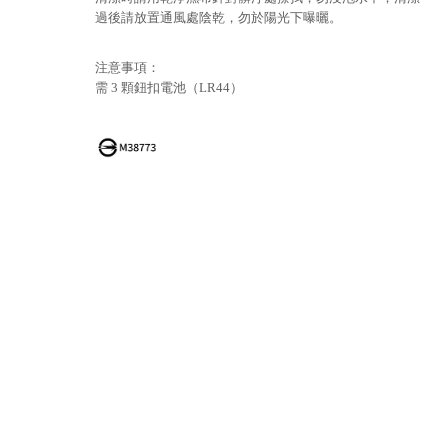
過後請放置通風處陰乾，勿於陽光下曝曬。
注意事項：
需 3 顆鈕扣電池（LR44）