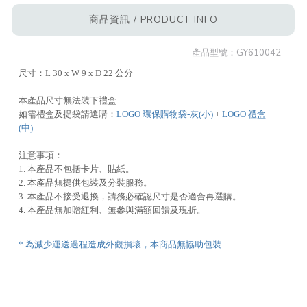
商品資訊 / PRODUCT INFO
產品型號：
GY610042
尺寸：L 30 x W 9 x D 22 公分
本產品尺寸無法裝下禮盒
如需禮盒及提袋請選購：
LOGO 環保購物袋-灰(小)
+
LOGO 禮盒
(中)
注意事項：
1. 本產品不包括卡片、貼紙。
2. 本產品無提供包裝及分裝服務。
3. 本產品不接受退換，請務必確認尺寸是否適合再選購。
4. 本產品無加贈紅利、無參與滿額回饋及現折。
* 為減少運送過程造成外觀損壞，本商品無協助包裝