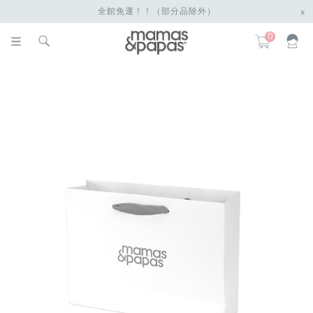
全館免運！！（部分品除外）
x
0