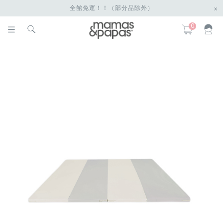
全館免運！！（部分品除外）
x
0