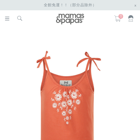
全館免運！！（部分品除外）
x
0