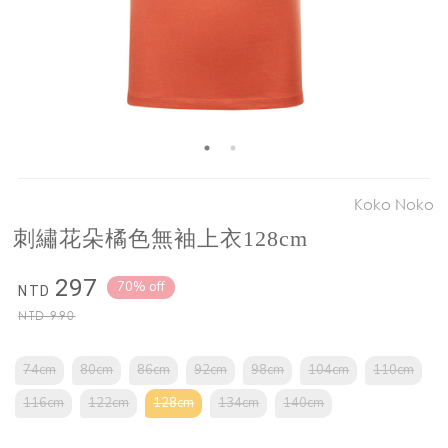
Koko Noko
刺繡花朵橘色無袖上衣128cm
297
70% off
NTD
NTD
990
74cm
80cm
86cm
92cm
98cm
104cm
110cm
116cm
122cm
128cm
134cm
140cm