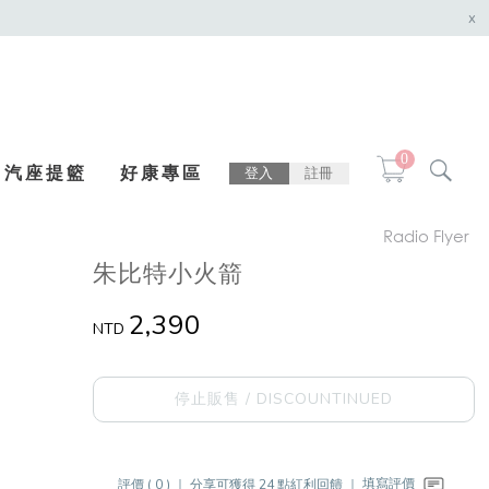
x
0
汽座提籃
好康專區
登入
註冊
Radio Flyer
朱比特小火箭
2,390
NTD
停止販售 / DISCOUNTINUED
評價 ( 0 ) ｜
分享可獲得 24 點紅利回饋 ｜
填寫評價