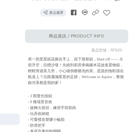
產品履歷
商品資訊 / PRODUCT INFO
產品型號：
RF600
剪一把星星紙花握在手上，按下發射鈕，blast off —— 火
箭升空，目標沙發！先繞到廚房拿碗爆米花放進置物箱，
輕輕滑過茶几旁，小心碰倒爺爺泡的茶。是誰的拖鞋擋在
航道上？沿路灑滿星星的足跡，Welcome to Jupiter，整個
銀河系都是我的家！
- 3 顆聲光按鈕
- 9 種場景音效
- 旋轉火箭頭，練習手部肌肉
- 玩具收納箱
- 可愛模造塑膠小輪胎
- 防滑把手
- 車底音量控制開關