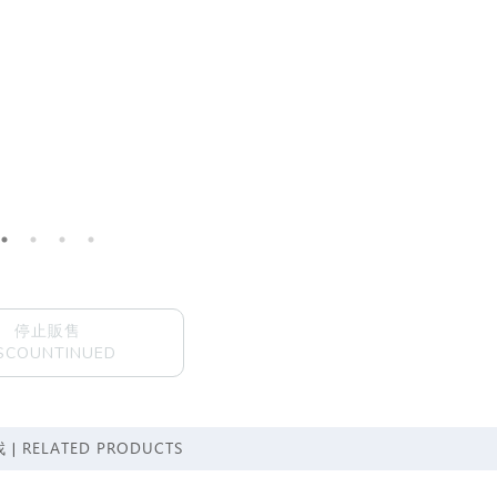
停止販售
SCOUNTINUED
RELATED PRODUCTS
 |