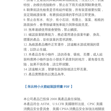
特技，勿模仿危險動作，禁止在下雨天或夜間騎乘使用。
8. 騎乘前請先檢查是否有組件鬆脫，所有裝置都要扣緊，
並定期維護保養，有磨損或損壞的零件請立即更換。
9. 禁止在有水、有沙、有小石頭、有塵土、落葉、粗糙的
路面操作，會導致破壞煞車能力與降低能見度。
10. 煞車連續使用後會變熱，禁止觸摸。
11. 確認孩童騎乘能力，務必選用適合孩童年齡、身高、
體重的產品，並依孩童的需求調整。
12. 為維護產品機件正常運作，請遠離水源或潮濕的環
境，以防止生鏽。
13. 本產品含有小物件，請勿吞食、吸吮、丟擲，成人組
裝時應將小物件放在小朋友不易拿到的地方，避免發生危
險，如果不慎吞食，請立即就醫。
14. 請遠離火源，塑膠包裝拆除後請立即丟棄。
15. 產品實際顏色以實品為準。
【 朱比特小火箭組裝說明書 PDF 】
本公司產品已投保 2000 萬產品責任保險。
本產品符合 ASTM、U.S.CFR 美國聯邦法規、CPSC 美國
消費品安全委員會、美國 CPSIA 消費品安全加強法相關規