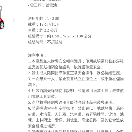
- 需三顆 3 號電池
適用年齡：1 - 3 歲
載重：19 公斤以下
車重：約 2.2 公斤
組裝尺寸：約 L 59 x W 28 x H 30 公分
組裝時間：不須組裝
注意事項：
1. 本產品並未附帶安全帽與護具，使用或騎乘前務必穿鞋
並完善配戴相關合格護具，以維護孩童安全。
2. 請由成人陪同指導孩童正常安全操作，務必持續監護。
3. 一次限乘一人，禁止孩童站立在座位上，或乘坐在儲物
箱上。
4. 組裝前請先詳閱使用說明，並請選用適當工具，嚴禁使
用電動工具組裝。
5. 產品載重限制與適用年齡請詳閱產品包裝與說明。
6. 請選擇適當平坦空間操作，禁止在以下地點騎乘：馬路
街道、水溝蓋、人孔蓋、汽車道、巷弄騎樓間、泳池、池
塘、山林附近、階梯、斜坡道、高速公路，及其它會造成
安全疑慮之場所。
7. 請遵守交通規則與載具騎乘相關規定，注意行人，勿耍