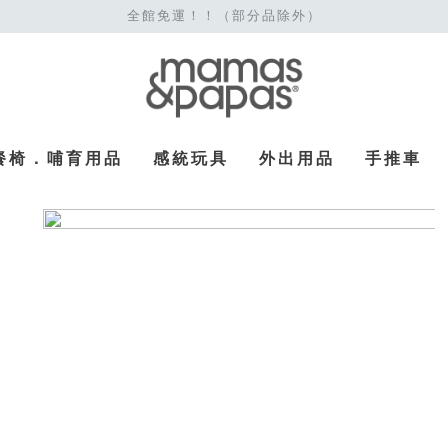
全館免運！！（部分品除外）
餐椅．哺育用品
感統玩具
外出用品
手推車