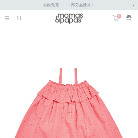
全館免運！！（部分品除外）
x
0