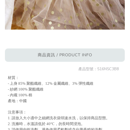
商品資訊 / PRODUCT INFO
產品型號：
S16NSC3B8
材質：
- 上身 85% 聚酯纖維、12% 金屬纖維、3% 彈性纖維
- 紗網 100% 聚酯纖維
- 內襯 100% 棉
產地：中國
注意事項：
1. 請放入大小適中之細網洗衣袋弱速水洗，以保持商品型態。
2. 洗滌時，水溫請低於 40°C，勿長時間浸泡。
3. 請使用中性洗劑，避免使用柔軟劑或含化學香精的洗劑。