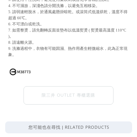
4. 不可濕放，深淺色請分開洗滌，以避免互相移染。
5. 請弱速輕脫水，於通風處懸掛晾乾。或滾筒式低溫烘乾，溫度不得
超過 60℃。
6. 不可漂白或乾洗。
7. 如需整燙，請先翻轉反面並墊布以低溫熨燙 ( 熨燙最高溫度 110°C
)。
8. 請遠離火源。
9. 洗滌過程中，衣物有可能因濕、熱作用產生輕微縮水，此為正常現
象。
限三井 OUTLET 專櫃選購
RELATED PRODUCTS
您可能也在尋找 |