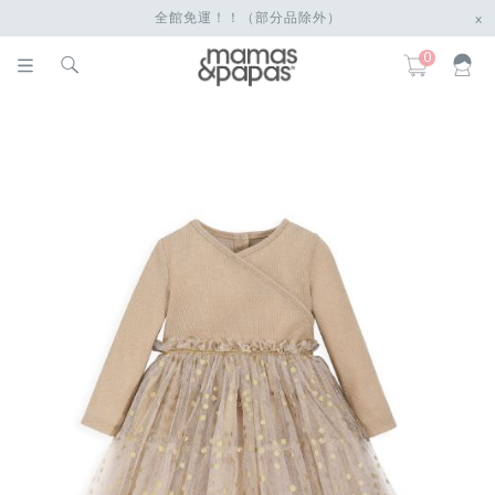
全館免運！！（部分品除外）
x
0