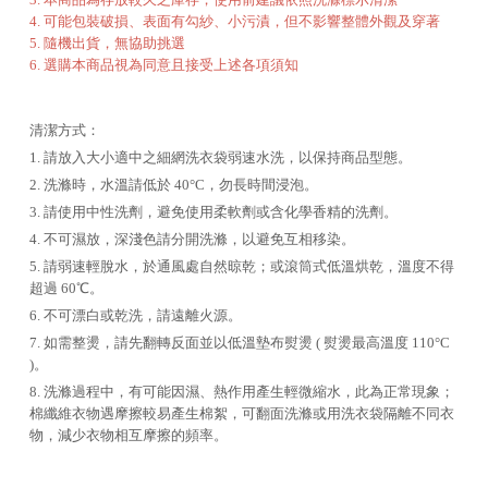
4. 可能包裝破損、表面有勾紗、小污漬，但不影響整體外觀及穿著
5. 隨機出貨，無協助挑選
6. 選購本商品視為同意且接受上述各項須知
清潔方式：
1. 請放入大小適中之細網洗衣袋弱速水洗，以保持商品型態。
2. 洗滌時，水溫請低於 40°C，勿長時間浸泡。
3. 請使用中性洗劑，避免使用柔軟劑或含化學香精的洗劑。
4. 不可濕放，深淺色請分開洗滌，以避免互相移染。
5. 請弱速輕脫水，於通風處自然晾乾；或滾筒式低溫烘乾，溫度不得
超過 60℃。
6. 不可漂白或乾洗，請遠離火源。
7. 如需整燙，請先翻轉反面並以低溫墊布熨燙 ( 熨燙最高溫度 110°C
)。
8. 洗滌過程中，有可能因濕、熱作用產生輕微縮水，此為正常現象；
棉纖維衣物遇摩擦較易產生棉絮，可翻面洗滌或用洗衣袋隔離不同衣
物，減少衣物相互摩擦的頻率。