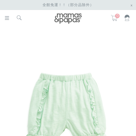
全館免運！！（部分品除外）
x
0