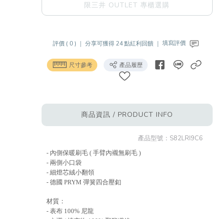
限三井 OUTLET 專櫃選購
評價 ( 0 ) ｜
分享可獲得 24 點紅利回饋 ｜
填寫評價
尺寸參考
產品履歷
商品資訊 / PRODUCT INFO
產品型號：
S82LRI9C6
- 內側保暖刷毛 ( 手臂內襯無刷毛 )
- 兩側小口袋
- 細燈芯絨小翻領
- 德國 PRYM 彈簧四合壓釦
材質：
- 表布 100% 尼龍