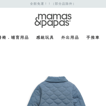
全館免運！！（部分品除外）
餐椅．哺育用品
感統玩具
外出用品
手推車