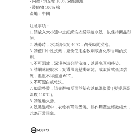
- 內襯 / 填充物 100% 聚酯纖維
- 裝飾物 100% 棉
產地：中國
注意事項：
1. 請放入大小適中之細網洗衣袋弱速水洗，以保持商品型
態。
2. 洗滌時，水溫請低於 40°C，勿長時間浸泡。
3. 請使用中性洗劑，避免使用柔軟劑或含化學香精的洗
劑。
4. 不可濕放，深淺色請分開洗滌，以避免互相移染。
5. 請弱速輕脫水，於通風處懸掛晾乾。或滾筒式低溫烘
乾，溫度不得超過 60℃。
6. 不可漂白或乾洗。
7. 如需整燙，請先翻轉反面並墊布以低溫熨燙 ( 熨燙最高
溫度 110°C )。
8. 請遠離火源。
9. 洗滌過程中，衣物有可能因濕、熱作用產生輕微縮水，
此為正常現象。