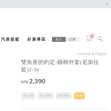
x
0
汽座提籃
好康專區
登入
註冊
Mamas & Papas
雙魚座的約定-鋪棉外套(尼加拉
藍)2-3y
2,390
NTD
9-12m
12-18m
18-24m
2-3y