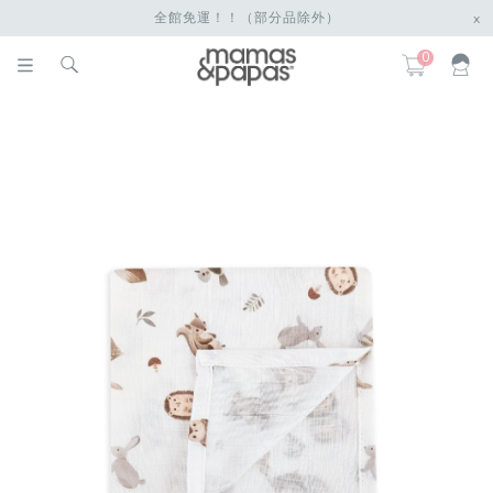
全館免運！！（部分品除外）
x
0