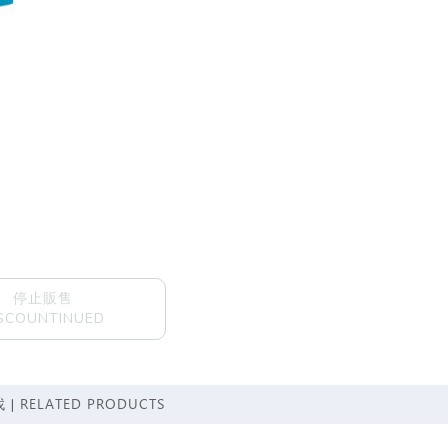
停止販售
SCOUNTINUED
RELATED PRODUCTS
 |