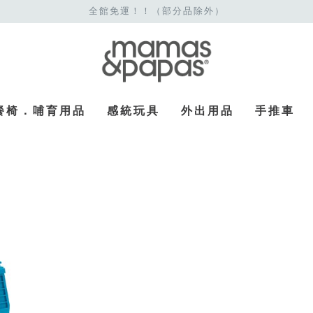
全館免運！！（部分品除外）
餐椅．哺育用品
感統玩具
外出用品
手推車