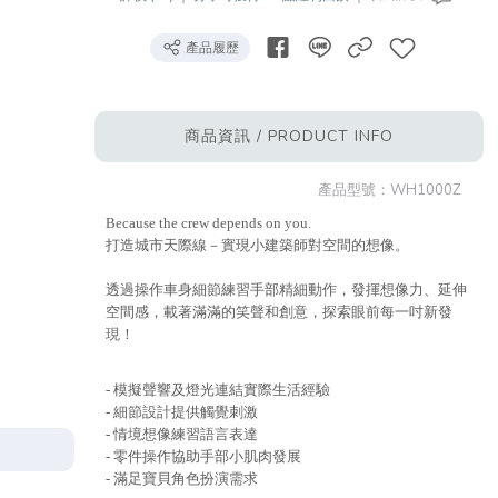
產品履歷
商品資訊 / PRODUCT INFO
產品型號：
WH1000Z
Because the crew depends on you.
打造城市天際線－實現小建築師對空間的想像。
透過操作車身細節練習手部精細動作，發揮想像力、延伸
空間感，載著滿滿的笑聲和創意，探索眼前每一吋新發
現！
- 模擬聲響及燈光連結實際生活經驗
- 細節設計提供觸覺刺激
- 情境想像練習語言表達
- 零件操作協助手部小肌肉發展
- 滿足寶貝角色扮演需求