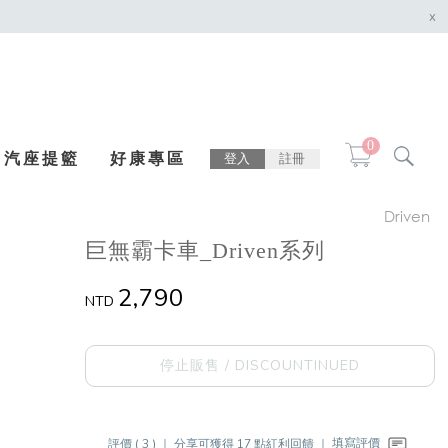
x
0
汽座提籃
好康專區
登入
註冊
Driven
巨無霸卡車_Driven系列
2,790
NTD
停止販售 / DISCOUNTINUED
評價 ( 3 ) ｜
分享可獲得 17 點紅利回饋 ｜
填寫評價