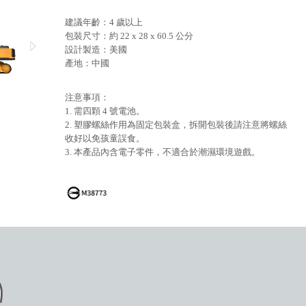
建議年齡：4 歲以上
包裝尺寸：約 22 x 28 x 60.5 公分
設計製造：美國
產地：中國
注意事項：
1. 需四顆 4 號電池。
2. 塑膠螺絲作用為固定包裝盒，拆開包裝後請注意將螺絲
收好以免孩童誤食。
3. 本產品內含電子零件，不適合於潮濕環境遊戲。