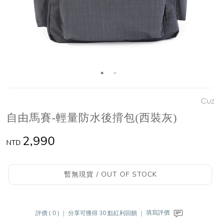
Cuz
自由馬賽-輕量防水後揹包(西裝灰)
2,990
NTD
暫無現貨 / OUT OF STOCK
評價 ( 0 ) ｜
分享可獲得 30 點紅利回饋 ｜
填寫評價