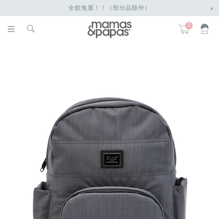
全館免運！！（部分品除外）
x
0