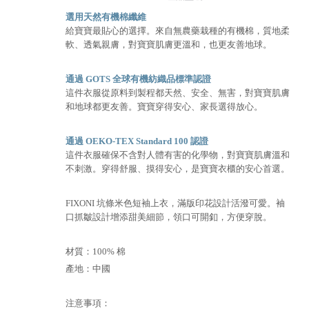
選用天然有機棉纖維
給寶寶最貼心的選擇。來自無農藥栽種的有機棉，質地柔
軟、透氣親膚，對寶寶肌膚更溫和，也更友善地球。
通過 GOTS 全球有機紡織品標準認證
這件衣服從原料到製程都天然、安全、無害，對寶寶肌膚
和地球都更友善。寶寶穿得安心、家長選得放心。
通過 OEKO-TEX Standard 100 認證
這件衣服確保不含對人體有害的化學物，對寶寶肌膚溫和
不刺激。穿得舒服、摸得安心，是寶寶衣櫃的安心首選。
FIXONI 坑條米色短袖上衣，滿版印花設計活潑可愛。袖
口抓皺設計增添甜美細節，領口可開釦，方便穿脫。
材質：100% 棉
產地：中國
注意事項：