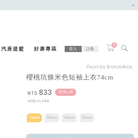
x
0
汽座提籃
好康專區
登入
註冊
Fixoni by Brands4kids
櫻桃坑條米色短袖上衣74cm
833
30% off
NTD
NTD
1,190
74cm
80cm
86cm
92cm