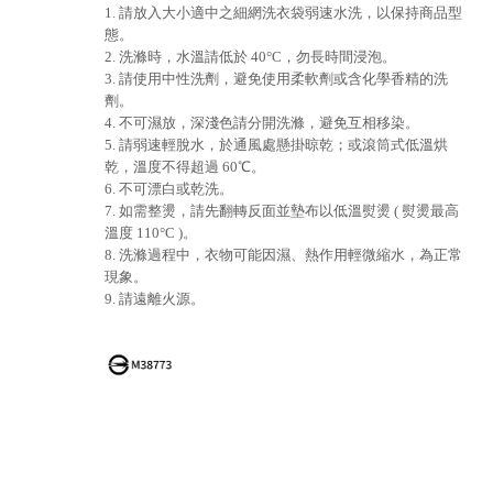
1. 請放入大小適中之細網洗衣袋弱速水洗，以保持商品型
態。
2. 洗滌時，水溫請低於 40°C，勿長時間浸泡。
3. 請使用中性洗劑，避免使用柔軟劑或含化學香精的洗
劑。
4. 不可濕放，深淺色請分開洗滌，避免互相移染。
5. 請弱速輕脫水，於通風處懸掛晾乾；或滾筒式低溫烘
乾，溫度不得超過 60℃。
6. 不可漂白或乾洗。
7. 如需整燙，請先翻轉反面並墊布以低溫熨燙 ( 熨燙最高
溫度 110°C )。
8. 洗滌過程中，衣物可能因濕、熱作用輕微縮水，為正常
現象。
9. 請遠離火源。