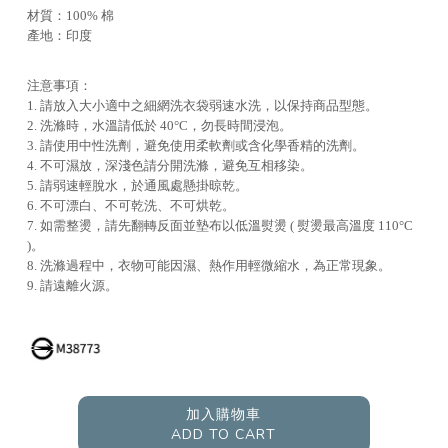
材質：100% 棉
產地：印度
注意事項：
1. 請放入大小適中之細網洗衣袋弱速水洗，以保持商品型態。
2. 洗滌時，水溫請低於 40°C，勿長時間浸泡。
3. 請使用中性洗劑，避免使用柔軟劑或含化學香精的洗劑。
4. 不可濕放，深淺色請分開洗滌，避免互相移染。
5. 請弱速輕脫水，於通風處懸掛晾乾。
6. 不可漂白、不可乾洗、不可烘乾。
7. 如需整燙，請先翻轉反面並墊布以低溫熨燙 ( 熨燙最高溫度 110°C
)。
8. 洗滌過程中，衣物可能因濕、熱作用輕微縮水，為正常現象。
9. 請遠離火源。
加入購物車
ADD TO CART