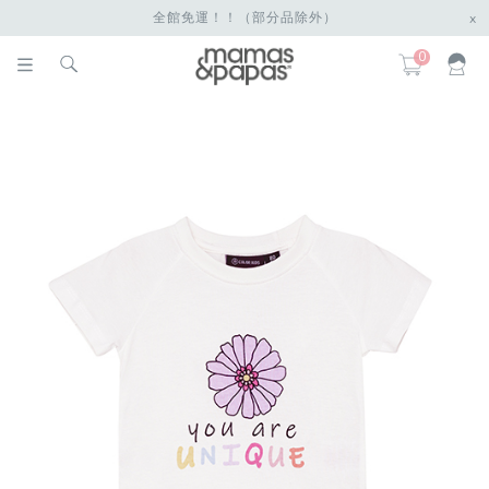
全館免運！！（部分品除外）
x
0