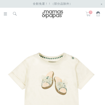
全館免運！！（部分品除外）
x
0