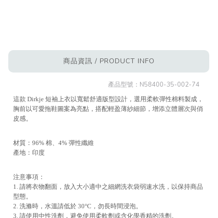
商品資訊 / PRODUCT INFO
產品型號：
N58400-35-002-74
這款 Dirkje 短袖上衣以寬鬆舒適版型設計，選用柔軟彈性棉料製成，
胸前以可愛拖鞋圖案為亮點，搭配輕盈薄紗細節，增添立體層次與俏
皮感。
材質：96% 棉、4% 彈性纖維
產地：印度
注意事項：
1. 請將衣物翻面，放入大小適中之細網洗衣袋弱速水洗，以保持商品
型態。
2. 洗滌時，水溫請低於 30°C，勿長時間浸泡。
3. 請使用中性洗劑，避免使用柔軟劑或含化學香精的洗劑。