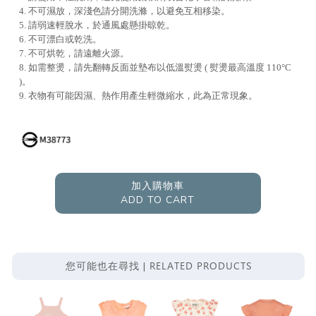
4. 不可濕放，深淺色請分開洗滌，以避免互相移染。
5. 請弱速輕脫水，於通風處懸掛晾乾。
6. 不可漂白或乾洗。
7. 不可烘乾，請遠離火源。
8. 如需整燙，請先翻轉反面並墊布以低溫熨燙 ( 熨燙最高溫度 110°C
)。
9. 衣物有可能因濕、熱作用產生輕微縮水，此為正常現象。
加入購物車
ADD TO CART
RELATED PRODUCTS
您可能也在尋找 |