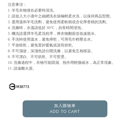
注意事項：
1. 羊毛衣物僅在必要時清洗。
2. 請放入大小適中之細網洗衣袋極輕柔水洗，以保持商品型態。
3. 選用溫和羊毛洗劑，避免使用柔軟精或含化學香精的洗劑。
4. 洗滌時，水溫請低於 30°C，勿長時間浸泡。
5. 機洗請選擇羊毛柔洗程序，將衣物翻面並低速脫水。
6. 手洗時使用溫水，避免擰乾，可用毛巾輕壓去水。
7. 平放晾乾，避免置於暖氣或滾筒烘乾。
8. 不可濕放，深淺色請分開洗滌，以避免互相移染。
9. 不可漂白、不可烘乾、不可熨燙。
10. 洗滌過程中，衣物可能因濕、熱作用輕微縮水，為正常現象。
11. 請遠離火源。
加入購物車
ADD TO CART