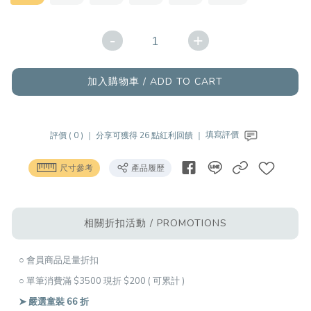
-
+
加入購物車 / ADD TO CART
評價 ( 0 ) ｜
分享可獲得 26 點紅利回饋 ｜
填寫評價
尺寸參考
產品履歷
相關折扣活動 / PROMOTIONS
○ 會員商品足量折扣
○ 單筆消費滿 $3500 現折 $200 ( 可累計 )
➤ 嚴選童裝 66 折