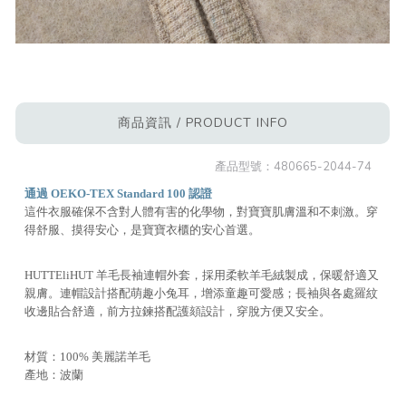
商品資訊 / PRODUCT INFO
產品型號：
480665-2044-74
通過 OEKO-TEX Standard 100 認證
這件衣服確保不含對人體有害的化學物，對寶寶肌膚溫和不刺激。穿
得舒服、摸得安心，是寶寶衣櫃的安心首選。
HUTTEliHUT 羊毛長袖連帽外套，採用柔軟羊毛絨製成，保暖舒適又
親膚。連帽設計搭配萌趣小兔耳，增添童趣可愛感；長袖與各處羅紋
收邊貼合舒適，前方拉鍊搭配護頦設計，穿脫方便又安全。
材質：100% 美麗諾羊毛
產地：波蘭