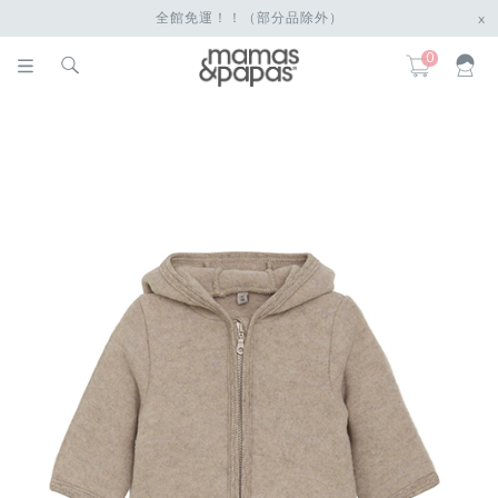
全館免運！！（部分品除外）
x
0