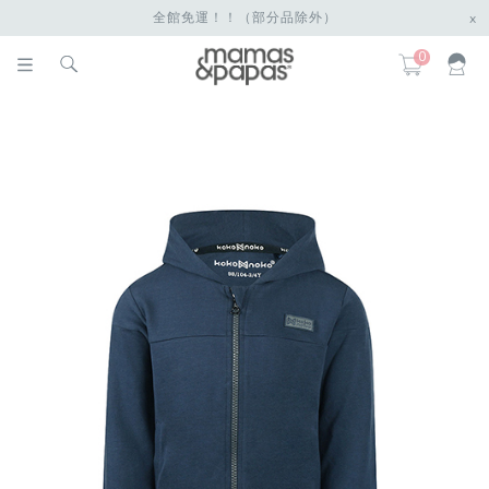
全館免運！！（部分品除外）
x
0