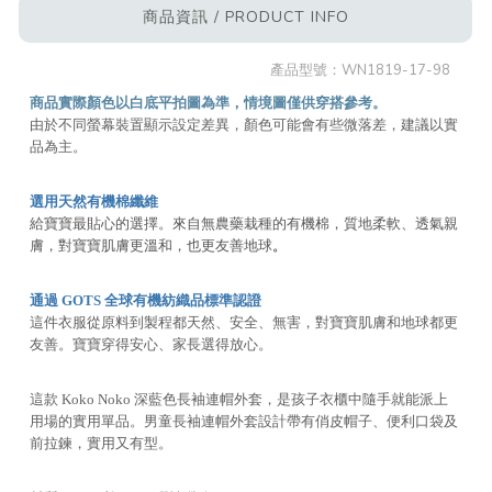
商品資訊 / PRODUCT INFO
產品型號：
WN1819-17-98
商品實際顏色以白底平拍圖為準，情境圖僅供穿搭參考。
由於不同螢幕裝置顯示設定差異，顏色可能會有些微落差，建議以實
品為主。
選用天然有機棉纖維
給寶寶最貼心的選擇。來自無農藥栽種的有機棉，質地柔軟、透氣親
膚，對寶寶肌膚更溫和，也更友善地球
。
通過 GOTS 全球有機紡織品標準認證
這件衣服從原料到製程都天然、安全、無害，對寶寶肌膚和地球都更
友善。寶寶穿得安心、家長選得放心。
這款 Koko Noko 深藍色長袖連帽外套，是孩子衣櫃中隨手就能派上
用場的實用單品。男童長袖連帽外套設計帶有俏皮帽子、便利口袋及
前拉鍊，實用又有型。