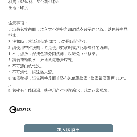
材質：95% 棉、5% 彈性纖維
產地：印度
注意事項：
1. 請將衣物翻面，放入大小適中之細網洗衣袋弱速水洗，以保持商品
型態。
2. 洗滌時，水溫請低於 30°C，勿長時間浸泡。
3. 請使用中性洗劑，避免使用柔軟劑或含化學香精的洗劑。
4. 不可濕放，深淺色請分開洗滌，以避免互相移染。
5. 請弱速輕脫水，於通風處懸掛晾乾。
6. 不可漂白或乾洗。
7. 不可烘乾，請遠離火源。
8. 如需整燙，請先翻轉反面並墊布以低溫熨燙 ( 熨燙最高溫度 110°C
)。
9. 衣物有可能因濕、熱作用產生輕微縮水，此為正常現象。
加入購物車
ADD TO CART