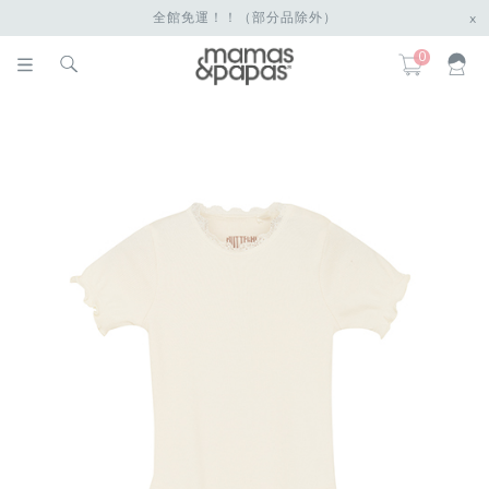
全館免運！！（部分品除外）
x
0