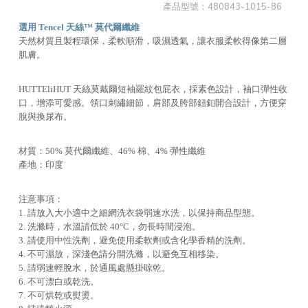
產品型號：
480843-1015-86
選用 Tencel 天絲™ 莫代爾纖維
天然材質且製程環保，柔軟順滑，吸濕透氣，讓衣服柔軟得像第二層
肌膚。
HUTTEliHUT 天絲莫戴爾短袖羅紋包屁衣，採素色設計，袖口彈性收
口，增添可愛感。領口刺繡細節，肩部及胯部鈕釦開合設計，方便穿
脫與換尿布。
材質：50% 莫代爾纖維、46% 棉、4% 彈性纖維
產地：印度
注意事項：
1. 請放入大小適中之細網洗衣袋弱速水洗，以保持商品型態。
2. 洗滌時，水溫請低於 40°C，勿長時間浸泡。
3. 請使用中性洗劑，避免使用柔軟劑或含化學香精的洗劑。
4. 不可濕放，深淺色請分開洗滌，以避免互相移染。
5. 請弱速輕脫水，於通風處懸掛晾乾。
6. 不可漂白或乾洗。
7. 不可烘乾或熨燙。