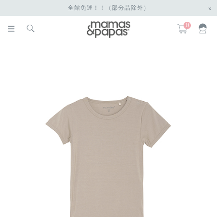
全館免運！！（部分品除外）
x
0