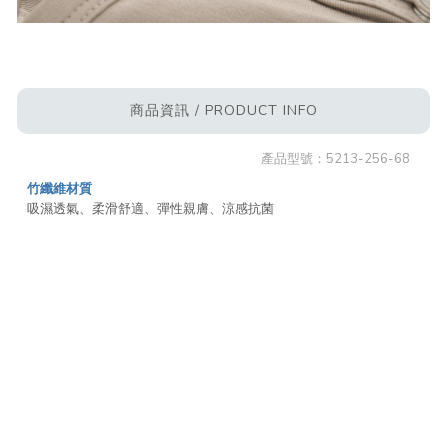
商品資訊 / PRODUCT INFO
產品型號：
5213-256-68
竹纖維材質
吸濕透氣、柔滑舒適、彈性親膚、涼感抗菌
材質：93% 嫘縈 ( 再生竹纖維 )、7% 彈性纖維
產地：越南
注意事項：
1. 請放入大小適中之細網洗衣袋弱速水洗，以保持商品型態。
2. 洗滌時，水溫請低於 40°C，勿長時間浸泡。
3. 請使用中性洗劑，避免使用柔軟劑或含化學香精的洗劑。
4. 不可濕放，深淺色請分開洗滌，避免互相移染。
5. 請弱速輕脫水，於通風處懸掛晾乾。