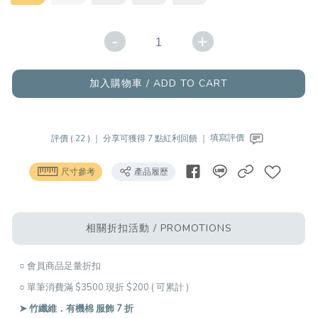
-
+
加入購物車 / ADD TO CART
評價 ( 22 ) ｜
分享可獲得 7 點紅利回饋 ｜
填寫評價
尺寸參考
產品履歷
相關折扣活動 / PROMOTIONS
○ 會員商品足量折扣
○ 單筆消費滿 $3500 現折 $200 ( 可累計 )
➤ 竹纖維．有機棉 服飾 7 折