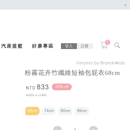
x
0
汽座提籃
好康專區
登入
註冊
Minymo by Brands4kids
粉霧花卉竹纖維短袖包屁衣68cm
833
30% off
NTD
NTD
1,190
68cm
74cm
80cm
86cm