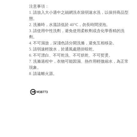
注意事項：
1. 請放入大小適中之細網洗衣袋弱速水洗，以保持商品型
態。
2. 洗滌時，水溫請低於 40°C，勿長時間浸泡。
3. 請使用中性洗劑，避免使用柔軟劑或含化學香精的洗
劑。
4. 不可濕放，深淺色請分開洗滌，避免互相移染。
5. 請弱速輕脫水，於通風處懸掛晾乾。
6. 不可漂白、不可乾洗、不可烘乾、不可熨燙。
7. 洗滌過程中，衣物可能因濕、熱作用輕微縮水，為正常
現象。
8. 請遠離火源。