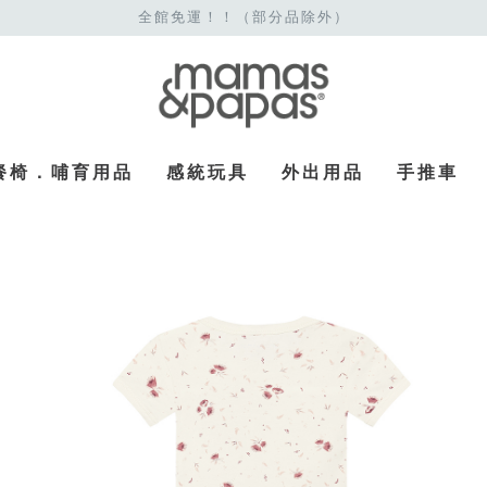
全館免運！！（部分品除外）
餐椅．哺育用品
感統玩具
外出用品
手推車