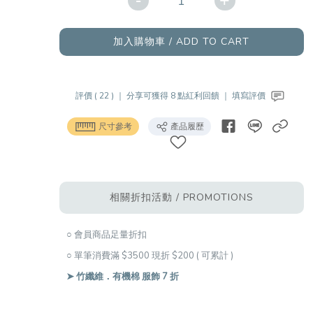
-
+
加入購物車 / ADD TO CART
評價 ( 22 ) ｜
分享可獲得 8 點紅利回饋 ｜
填寫評價
尺寸參考
產品履歷
相關折扣活動 / PROMOTIONS
○ 會員商品足量折扣
○ 單筆消費滿 $3500 現折 $200 ( 可累計 )
➤ 竹纖維．有機棉 服飾 7 折