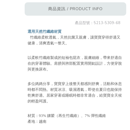
商品資訊 / PRODUCT INFO
產品型號：
5213-5309-68
選用天然竹纖維材質
竹纖維柔軟透氣，天然抗菌又親膚，讓寶寶穿得舒適又
健康，清爽透氣一整天。
以柔軟竹纖維製成的短袖包屁衣，親膚細緻，帶來舒適自
在的穿著體驗。肩膀與胯部配置實用開釦設計，方便穿脫
與更換尿布。
多位媽媽分享，寶寶穿上後整天都感到舒爽，活動和休息
時都不悶熱。材質冰涼、吸濕透氣，即使在夏日也能保持
乾爽舒適。居家穿著或睡眠時都非常適合，給寶寶全天候
的輕盈呵護。
材質：93% 嫘縈（再生竹纖維）、7% 彈性纖維
產地：越南