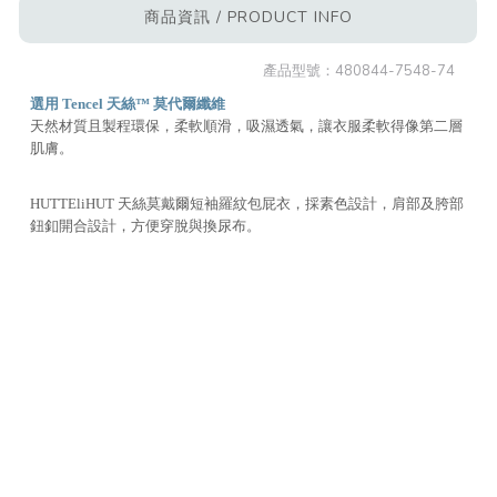
商品資訊 / PRODUCT INFO
產品型號：
480844-7548-74
選用 Tencel 天絲™ 莫代爾纖維
天然材質且製程環保，柔軟順滑，吸濕透氣，讓衣服柔軟得像第二層
肌膚。
HUTTEliHUT 天絲莫戴爾短袖羅紋包屁衣，採素色設計，肩部及胯部
鈕釦開合設計，方便穿脫與換尿布。
材質：50% 莫代爾纖維、46% 棉、4% 彈性纖維
產地：印度
注意事項：
1. 請放入大小適中之細網洗衣袋弱速水洗，以保持商品型態。
2. 洗滌時，水溫請低於 40°C，勿長時間浸泡。
3. 請使用中性洗劑，避免使用柔軟劑或含化學香精的洗劑。
4. 不可濕放，深淺色請分開洗滌，以避免互相移染。
5. 請弱速輕脫水，於通風處懸掛晾乾。
6. 不可漂白或乾洗。