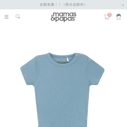
全館免運！！（部分品除外）
x
0