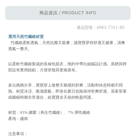
商品資訊 / PRODUCT INFO
產品型號：
4983-7311-80
選用天然竹纖維材質
竹纖維柔軟透氣，天然抗菌又親膚，讓寶寶穿得舒適又健康，清爽
透氣一整天。
以柔軟竹纖維製成的長袖包屁衣，簡約中帶出細膩設計感。肩膀與胯
部設有實用鈕釦，方便穿脫與更換尿布。
多位媽媽分享，寶寶穿上後整天都感到舒爽，活動和休息時都不悶
熱。材質冰涼、吸濕透氣，即使在夏日也能保持乾爽舒適。居家穿著
或睡眠時都非常適合，給寶寶全天候的輕盈呵護。
材質：93% 嫘縈（再生竹纖維）、7% 彈性纖維
產地：越南
注意事項：