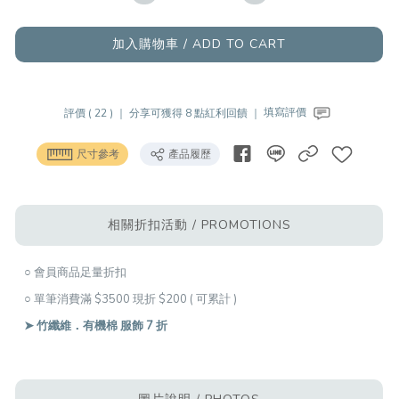
加入購物車 / ADD TO CART
評價 ( 22 ) ｜
分享可獲得 8 點紅利回饋 ｜
填寫評價
尺寸參考
產品履歷
相關折扣活動 / PROMOTIONS
○ 會員商品足量折扣
○ 單筆消費滿 $3500 現折 $200 ( 可累計 )
➤ 竹纖維．有機棉 服飾 7 折