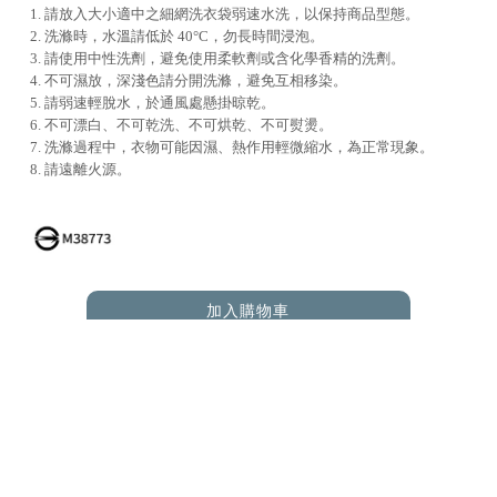
1. 請放入大小適中之細網洗衣袋弱速水洗，以保持商品型態。
2. 洗滌時，水溫請低於 40°C，勿長時間浸泡。
3. 請使用中性洗劑，避免使用柔軟劑或含化學香精的洗劑。
4. 不可濕放，深淺色請分開洗滌，避免互相移染。
5. 請弱速輕脫水，於通風處懸掛晾乾。
6. 不可漂白、不可乾洗、不可烘乾、不可熨燙。
7. 洗滌過程中，衣物可能因濕、熱作用輕微縮水，為正常現象。
8. 請遠離火源。
加入購物車
ADD TO CART
RELATED PRODUCTS
您可能也在尋找 |