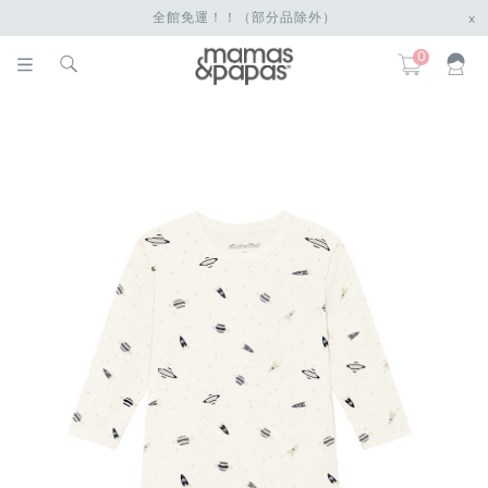
全館免運！！（部分品除外）
x
0